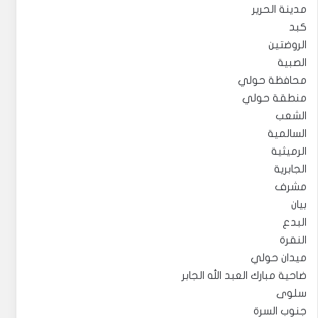
مدينة الحرير
كبد
الروضتين
الصبية
محافظة حولي
منطقة حولي
الشعب
السالمية
الرميثية
الجابرية
مشرف
بيان
البدع
النقرة
ميدان حولي
ضاحية مبارك العبد الله الجابر
سلوى
جنوب السرة