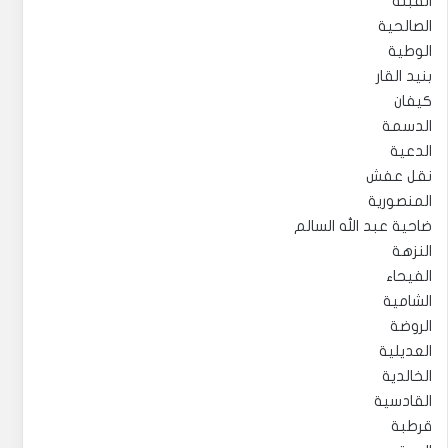
القبلة
الصالحية
الوطية
بنيد القار
كيفان
الدسمة
الدعية
نقل عفش
المنصورية
ضاحية عبد الله السالم
النزهة
الفيحاء
الشامية
الروضة
العديلية
الخالدية
القادسية
قرطبة