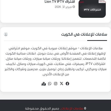
اشتراك Lion TV IPTV
فبراير 12, 2026
سلامات للإعلانات في الكويت
سلامات للإعلانات - موقع إعلانات مبوبة في الكويت، موقع احترافي
لإظهار إعلانك في الصفحة الأولى في بحث جوجل. اعلانات مجانية الكويت
لكافة التخصصات. تتضمن إعلاناتنا: ورشات صيانة سيارات، ورشات صيانة منازل،
اشتراكات IPTV، رسيفرات، فني ستلايت، فني كهرباء سيارات ومنازل، تكييف
سيارات ومركزي، تركيب وتظليل زجاج، توصيل بنزين، مدرسين وشركات والكثير
من الإعلانات الأخرى.
‫X
فيسبوك
انستقرام
واتساب
Google
maps
©
سلامات للإعلانات
. جميع الحقوق محفوظة