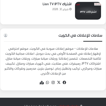
اشتراك Lion TV IPTV
فبراير 12, 2026
سلامات للإعلانات في الكويت
سلامات للإعلانات - موقع إعلانات مبوبة في الكويت، موقع احترافي
لإظهار إعلانك في الصفحة الأولى في بحث جوجل. اعلانات مجانية الكويت
لكافة التخصصات. تتضمن إعلاناتنا: ورشات صيانة سيارات، ورشات صيانة منازل،
اشتراكات IPTV، رسيفرات، فني ستلايت، فني كهرباء سيارات ومنازل، تكييف
سيارات ومركزي، تركيب وتظليل زجاج، توصيل بنزين، مدرسين وشركات والكثير
من الإعلانات الأخرى.
‫X
فيسبوك
انستقرام
واتساب
Google
maps