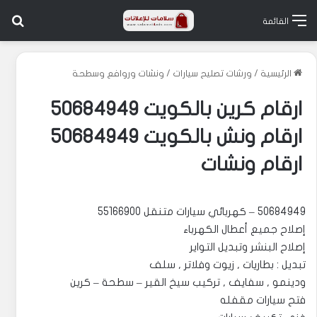
بح
القائمة
الرئيسية
/
ورشات تصليح سيارات
/
ونشات وروافع وسطحة
ارقام كرين بالكويت 50684949
ارقام ونش بالكويت 50684949
ارقام ونشات
50684949 – كهربائي سيارات متنقل 55166900
إصلاح جميع أعطال الكهرباء
إصلاح البنشر وتبديل التواير
تبديل : بطاريات , زيوت وفلاتر , سلف
ودينمو , سفايف , تركيب سيخ القير – سطحة – كرين
فتح سيارات مقفله