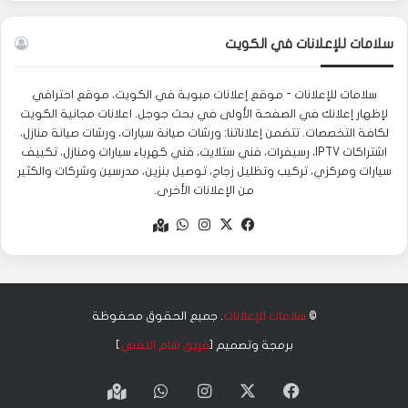
سلامات للإعلانات في الكويت
سلامات للإعلانات - موقع إعلانات مبوبة في الكويت، موقع احترافي
لإظهار إعلانك في الصفحة الأولى في بحث جوجل. اعلانات مجانية الكويت
لكافة التخصصات. تتضمن إعلاناتنا: ورشات صيانة سيارات، ورشات صيانة منازل،
اشتراكات IPTV، رسيفرات، فني ستلايت، فني كهرباء سيارات ومنازل، تكييف
سيارات ومركزي، تركيب وتظليل زجاج، توصيل بنزين، مدرسين وشركات والكثير
من الإعلانات الأخرى.
‫X
فيسبوك
انستقرام
واتساب
Google
maps
©
سلامات للإعلانات
. جميع الحقوق محفوظة
برمجة وتصميم [
فريق شام التقني
]
‫X
فيسبوك
انستقرام
واتساب
Google