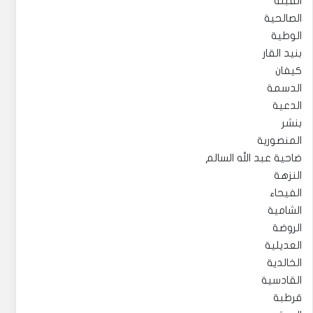
القبلة
الصالحية
الوطية
بنيد القار
كيفان
الدسمة
الدعية
بنشر
المنصورية
ضاحية عبد الله السالم
النزهة
الفيحاء
الشامية
الروضة
العديلية
الخالدية
القادسية
قرطبة