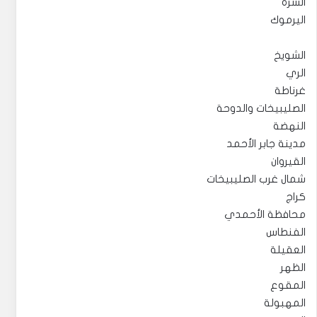
السرة
اليرموك
الشويخ
الري
غرناطة
الصليبيخات والدوحة
النهضة
مدينة جابر الأحمد
القيروان
شمال غرب الصليبيخات
كراج
محافظة الأحمدي
الفنطاس
العقيلة
الظهر
المقوع
المهبولة