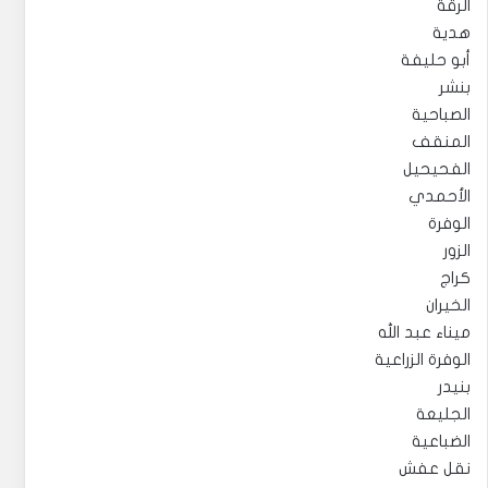
الرقة
هدية
أبو حليفة
بنشر
الصباحية
المنقف
الفحيحيل
الأحمدي
الوفرة
الزور
كراج
الخيران
ميناء عبد الله
الوفرة الزراعية
بنيدر
الجليعة
الضباعية
نقل عفش