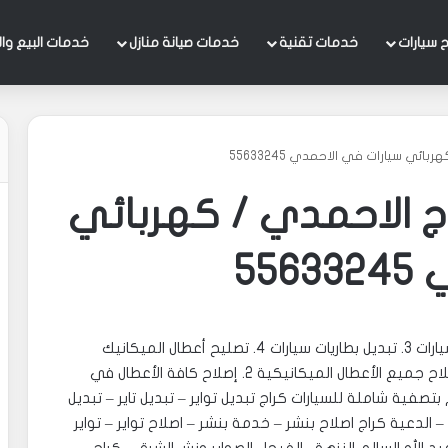
 سيارات
خدمات تقنية
خدمات صيانة منازل
خدمات البيع وال
ائي سيارات في الاحمدي 55633245
ج الاحمدي / كهربائي
55
55633245 – 1. سفايف سيارات 2. تبديل زيوت وفلاتر سيارات 3. تبديل بطاريات سيارات 4. تصليح أعطال الميكانيك
للسيارات ‎تصليح وصيانة كهرباء وميكانيك سيارات 1. إصلاح جميع الأعطال الميكانيكية 2. إصلاح كافة الأعطال في
كهربائ السيارات 3. تعبئة غاز تكييف سيارات 4. القيام بتصفية شاملة للسيارات ‎كراج تبديل تواير – تبديل تاير – تبديل
 الدعية كراج اصلاح بنشر – خدمة بنشر – اصلاح تواير – تواير