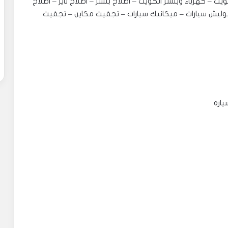
 – كهرباء وبنشر الكويت – اصلاح بنشر – اصلاح تاير – اصلاح
 بوليش سيارات – ميكانيك سيارات – تجفيت مكاين – تجفيت
ياره