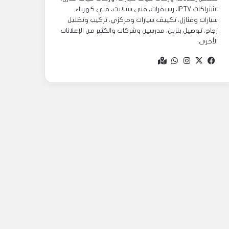
اشتراكات IPTV، رسيفرات، فني ستلايت، فني كهرباء
سيارات ومنازل، تكييف سيارات ومركزي، تركيب وتظليل
زجاج، توصيل بنزين، مدرسين وشركات والكثير من الإعلانات
الأخرى.
‫X
فيسبوك
انستقرام
واتساب
Google
maps