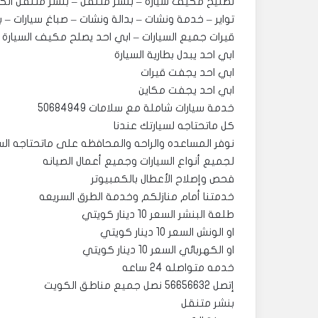
تصليح مكيف سيارة – بنشر متنقل – بنشر متنقل الكويت
تواير – خدمة ونشات – بدالة ونشات – صباغ سيارات –
قيرات جميع السيارات – ابي احد يصلح مكيف السيارة
ابي احد يبدل بطارية السيارة
ابي احد يجفت قيرات
ابي احد يجفت مكاين
خدمة سيارات شاملة مع سلامات 50684949
كل ماتحتاجه لسيارتك عندنا
نوفر المساعده والراحه والمحافظه على ماتحتاجه الس
لجميع أنواع السيارات وجميع أعمال الصيانه
فحص وإصلاح الأعطال بالكمبيوتر
خدمتنا أمام منازلكم وخدمة الطرق السريعه
طلعة البنشر السعر 10 دينار كويتي
او الونش السعر 10 دينار كويتي
او الكهربائي السعر 10 دينار كويتي
خدمه متواصله 24 ساعه
إتصل 56656632 نصل جميع مناطق الكويت
بنشر متنقل