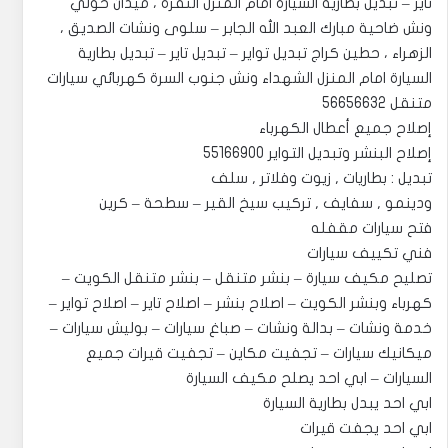
تاير – تبديل بطارية السيارة امام المنزل النقرة ، ميدان حولي
ونش ضاحية مبارك العبد الله الجابر – سلوى ونشات الصديق ،
الزهراء ، حطين كراج تبديل تواير – تبديل تاير – تبديل بطارية
السيارة امام المنزل الشهداء ونش جنوب السرة كهربائي سيارات
متنقل 56656632
إصلاح جميع أعطال الكهرباء
إصلاح البنشر وتبديل التواير 55166900
تبديل : بطاريات , زيوت وفلاتر , سلف
ودينمو , سفايف , تركيب سيخ القير – سطحة – كرين
فتح سيارات مقفله
فني تكييف سيارات
تصليح مكيف سيارة – بنشر متنقل – بنشر متنقل الكويت –
كهرباء وبنشر الكويت – اصلاح بنشر – اصلاح تاير – اصلاح تواير –
خدمة ونشات – بدالة ونشات – صباغ سيارات – بوليش سيارات –
ميكانيك سيارات – تجفيت مكاين – تجفيت قيرات جميع
السيارات – ابي احد يصلح مكيف السيارة
ابي احد يبدل بطارية السيارة
ابي احد يجفت قيرات