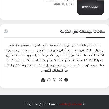
فبراير 12, 2026
سلامات للإعلانات في الكويت
سلامات للإعلانات - موقع إعلانات مبوبة في الكويت، موقع احترافي
لإظهار إعلانك في الصفحة الأولى في بحث جوجل. اعلانات مجانية الكويت
لكافة التخصصات. تتضمن إعلاناتنا: ورشات صيانة سيارات، ورشات صيانة منازل،
اشتراكات IPTV، رسيفرات، فني ستلايت، فني كهرباء سيارات ومنازل، تكييف
سيارات ومركزي، تركيب وتظليل زجاج، توصيل بنزين، مدرسين وشركات والكثير
من الإعلانات الأخرى.
‫X
فيسبوك
انستقرام
واتساب
Google
maps
©
سلامات للإعلانات
. جميع الحقوق محفوظة