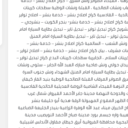
البيت المنصورية ، الدسمة ، ضاحية عبد الله السالم النزهة ، الفيحاء ‎الصوابر ونش الشرق – كراج اصلاح بنشر – خدمة
لمرقاب ونشات الصالحية ، القبلة ونشات الوطية سطحات كرينات
نش الخالدية – القادسية كراج اصلاح بنشر – خدمة بنشر – اصلاح تواير
روضة كراج اصلاح بنشر – خدمة بنشر- بنجر الكويت – بنشرجي –
شويخ كراج تبديل تواير – تبديل تاير – تبديل بطارية السيارة امام
ل تواير – تبديل تاير – تبديل بطارية السيارة امام المنزل
افظة حولي ونش الشعب – السالمية كراج اصلاح بنشر – خدمة بنشر –
ونشات مشرف ، بيان كراج اصلاح بنشر – خدمة بنشر – اصلاح تواير –
ات السلام ، الجابرية سطحات كرينات البدع كراج تبديل تواير –
 ، ميدان حولي ونش ضاحية مبارك العبد الله الجابر – سلوى ونشات
 – تبديل بطارية السيارة امام المنزل الشهداء ونش جنوب السرة
5665 الكويت دسمان الشرق الصوابر المرقاب القبلة الصالحية الوطية بنيد القار كيفان
النزهة الفيحاء الشامية الروضة العديلية الخالدية القادسية
 والدوحة النهضة مدينة جابر الأحمد القيروان شمال غرب
الظهر المقوع المهبولة الرقة هدية أبو حليفة بنشر
لخيران ميناء عبد الله الوفرة الزراعية بنيدر الجليعة الضباعية
بة واره جبسم بورد مدينة صباح الأحمد النويصيب مدينة
لبحرية محافظة الفروانية أبرق خيطان مقاول الأندلس اشبيلية