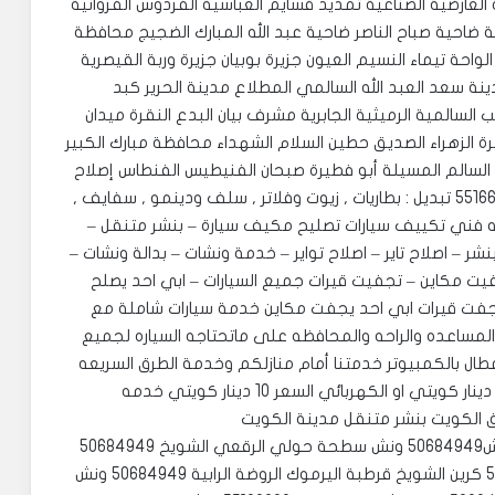
العارضية الصناعية تمديد قسايم العباسية الفردوس الفروانية
ية ضاحية صباح الناصر ضاحية عبد الله المبارك الضجيج محافظة
لواحة تيماء النسيم العيون جزيرة بوبيان جزيرة وربة القيصرية
نة سعد العبد الله السالمي المطلاع مدينة الحرير كبد
المية الرميثية الجابرية مشرف بيان البدع النقرة ميدان
ة الزهراء الصديق حطين السلام الشهداء محافظة مبارك الكبير
ح السالم المسيلة أبو فطيرة صبحان الفنيطيس الفنطاس إصلاح
جميع أعطال الكهرباء إصلاح البنشر وتبديل التواير 55166900 تبديل : بطاريات , زيوت وفلاتر , سلف ودينمو , سفايف ,
ه فني تكييف سيارات تصليح مكيف سيارة – بنشر متنقل –
شر – اصلاح تاير – اصلاح تواير – خدمة ونشات – بدالة ونشات –
فيت مكاين – تجفيت قيرات جميع السيارات – ابي احد يصلح
د يجفت قيرات ابي احد يجفت مكاين خدمة سيارات شاملة مع
عندنا نوفر المساعده والراحه والمحافظه على ماتحتاجه السياره لجميع
عطال بالكمبيوتر خدمتنا أمام منازلكم وخدمة الطرق السريعه
طلعة البنشر السعر 10 دينار كويتي او الونش السعر 10 دينار كويتي او الكهربائي السعر 10 دينار كويتي خدمه
ونش السالمية 55166900 ‏‎ونش بيان سلوى مشرف ونش50684949 ‏‎ونش سطحة حولي الرقعي الشويخ 50684949
‏‎سطحة ونش النزهة الفروانية الدعية الديرة 50684949 ‏‎كرين الشويخ قرطبة اليرموك الروضة الرابية 50684949 ‏‎ونش