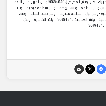
كرين السالمية – كرين الرميثية – ونش سلوى – ونش مبارك الكبير ونش الفحيحيل 50684949 ونش القرين ونش الرقة
نش 50684949 – ونش سطحة الجهراء 55166900 ونش ونش سطحة – ونش الروضة – ونش سطحة قرطبة – ونش
نش جنوب السرة -ونش بيان – سطحة مشرف – ونش صباح السالم – ونش
الضاحية – ونش عبداللة السالم 50684949 _ ونش الشامية – ونش العديلية 50684949 – ونش الخالدية – ونش
فيسبوك
‫X
مشاركة عبر البريد