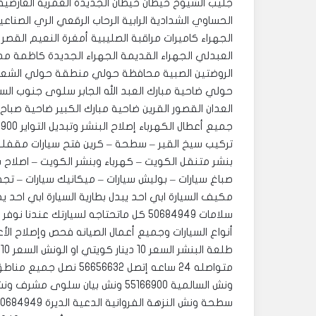
جليب الشيوخ خيطان خيطان الجديدة العمرية العارضية 
الحساوي الشدادية الرابية الرحاب الرقعي الري الصناع
الجهراء كاميرات مراقبة الصليبية أمغرة النعيم القصر ا
العبدلي الجهراء القديمة الجهراء الجديدة كاظمة مدي
الروضتين الصبية محافظة حولي منطقة حولي الشعب الس
حولي ضاحية مبارك العبد الله الجابر سلوى جنوب السر
العدان القصور القرين ضاحية مبارك الكبير ضاحية صبا
تركيب سيخ القير – سطحة – كرين فتح سيارات مقفل
بنشر متنقل الكويت – كهرباء وبنشر الكويت – اصلاح بن
صباغ سيارات – بوليش سيارات – ميكانيك سيارات – تج
مكيف السيارة ابي احد يبدل بطارية السيارة ابي اح
سلامات 50684949 كل ماتحتاجه لسيارتك 
أنواع السيارات وجميع أعمال الصيانه فحص وإصلاح الأ
متواصله 24 ساعه إتصل 56656632 نصل جميع مناطق الكويت بنشر متنقل مدينة الكويت