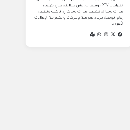
اشتراكات IPTV، رسيفرات، فني ستلايت، فني كهرباء
سيارات ومنازل، تكييف سيارات ومركزي، تركيب وتظليل
زجاج، توصيل بنزين، مدرسين وشركات والكثير من الإعلانات
الأخرى.
‫X
فيسبوك
انستقرام
واتساب
Google
maps