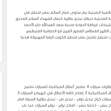
المية الرميثية بيان سلوى صباح السالم بنشر متنقل في
 العديلية خيطان تبديل بطارية كيفان الشهداء السلام الصديق
ليبخات غرناطة الدوحة مدينة سعد العبدالله جابر الأحمد
ن الظهر الفنطاس القصور القرين ابو الحصانية الفنيطيس
ت متنقل تصليح بنشر متنقل الكويت الرقة المهبولة هدية
سفايف سيارات 2. تبديل زيوت وفلاتر سيارات 3. تبديل بطاريات سيارات 4. تصليح أعطال الميكانيك للسيارات ‎تصليح
وصيانة كهرباء وميكانيك سيارات 1. إصلاح جميع الأعطال الميكانيكية 2. إصلاح كافة الأعطال في كهربائ السيارات 3.
تعبئة غاز تكييف سيارات 4. القيام بتصفية شاملة للسيارات ‎كراج تبديل تواير – تبديل تاير – تبديل بطارية السيارة امام
نشر – خدمة بنشر – اصلاح تواير – تواير السيارات عند باب