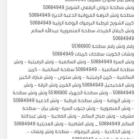
‏‎ونش كيفان الفيحاء سطحة المنصورية عبدالله السالم
50684949
رقم ونش رقم سطحة 55166900
‏‎ونش السرة 50684949 – ونش السالمية – ونش الرميثية – ونش
سطحة السالمية – 50684949 سطحة السالمية – كرين
السالمية – كرين الرميثية – ونش سلوى – ونش مبارك الكبير
ونش الفحيحيل 50684949 ونش القرين ونش الرقة – ونش
50684949 – ونش سطحة الجهراء 55166900 ونش ونش سطحة
– ونش الروضة – ونش سطحة قرطبة – ونش الدعية 50684949
– ونش المنصورية – ونش جنوب السرة -ونش بيان – سطحة
مشرف – ونش صباح السالم – ونش الضاحية – ونش عبداللة
السالم 50684949 _ ونش الشامية – ونش العديلية 50684949
– ونش الخالدية – ونش اليرموك – سطحة ونش ونشات –