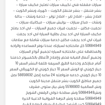
سيارات مقفله فني تكييف سيارات تصليح مكيف سيارة –
بنشر متنقل – بنشر متنقل الكويت – كهرباء وبنشر الكويت –
اصلاح بنشر – اصلاح تاير – اصلاح تواير – خدمة ونشات – بدالة
ونشات – صباغ سيارات – بوليش سيارات – ميكانيك سيارات –
تجفيت مكاين – تجفيت قيرات جميع السيارات – ابي احد يصلح
مكيف السيارة ابي احد يبدل بطارية السيارة ابي احد يجفت
قيرات ابي احد يجفت مكاين خدمة سيارات شاملة مع سلامات
50684949 كل ماتحتاجه لسيارتك عندنا نوفر المساعده والراحه
والمحافظه على ماتحتاجه السياره لجميع أنواع السيارات
وجميع أعمال الصيانه فحص وإصلاح الأعطال بالكمبيوتر خدمتنا
أمام منازلكم وخدمة الطرق السريعه طلعة البنشر السعر 10
دينار كويتي او الونش السعر 10 دينار كويتي او الكهربائي السعر
10 دينار كويتي خدمه متواصله 24 ساعه إتصل 56656632 نصل
جميع مناطق الكويت بنشر متنقل مدينة الكويت
ونش السالمية 55166900 ‏‎ونش بيان سلوى مشرف
ونش50684949 ‏‎ونش سطحة حولي الرقعي الشويخ
50684949 ‏‎سطحة ونش النزهة الفروانية الدعية الديرة
50684949 ‏‎كرين الشويخ قرطبة اليرموك الروضة الرابية