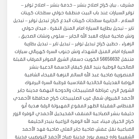
مشرف ، بيان كراج اصلاح بنشر – خدمة بنشر – اصلاح تواير –
تواير السيارات عند باب البيت منطقة حولي سطحات كرينات
السلام ، الجابرية سطحات كرينات البدع كراج تبديل تواير – تبديل
تاير – تبديل بطارية السيارة امام المنزل النقرة ، ميدان حولي
ونش ضاحية مبارك العبد الله الجابر – سلوى ونشات الصديق ،
الزهراء ، حطين كراج تبديل تواير – تبديل تاير – تبديل بطارية
السيارة امام المنزل الشهداء ونش جنوب السرة كهربائي سيارات
متنقل 56656632 الكويت دسمان الشرق الصوابر المرقاب القبلة
الصالحية الوطية بنيد القار كيفان الدسمة الدعية بنشر
المنصورية ضاحية عبد الله السالم النزهة الفيحاء الشامية
الروضة العديلية الخالدية القادسية قرطبة السرة اليرموك
الشويخ الري غرناطة الصليبيخات والدوحة النهضة مدينة جابر
الأحمد القيروان شمال غرب الصليبيخات كراج محافظة الأحمدي
الفنطاس العقيلة الظهر المقوع المهبولة الرقة هدية أبو
حليفة بنشر الصباحية المنقف الفحيحيل الأحمدي الوفرة الزور
كراج الخيران ميناء عبد الله الوفرة الزراعية بنيدر الجليعة
الضباعية نقل عفش ضاحية جابر العلي ضاحية فهد الأحمد
الشعيبة واره جبسم بورد مدينة صباح الأحمد النويصيب مدينة