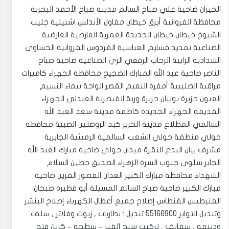
الخيران ضاحية علي صباح السالم مدينة صباح الأحمد البحرية
محافظة الفروانية أبرق خيطان مقاول الأندلس اشبيلية جليب
الشيوخ خيطان خيطان الجديدة العمرية العارضية العارضية
الصناعية تمديد قسايم العباسية الفردوس الفروانية الحساوي
الشدادية الرابية الرحاب الرقعي الري الصناعية ضاحية صباح
الناصر ضاحية عبد الله المبارك الضجيج محافظة الجهراء كاميرات
مراقبة الصليبية أمغرة النعيم القصر الواحة تيماء النسيم
العيون جزيرة بوبيان جزيرة وربة القيصرية العبدلي الجهراء
القديمة الجهراء الجديدة كاظمة مدينة سعد العبد الله
السالمي المطلاع مدينة الحرير كبد الروضتين الصبية محافظة
حولي منطقة حولي الشعب السالمية الرميثية الجابرية
مشرف بيان البدع النقرة ميدان حولي ضاحية مبارك العبد الله
الجابر سلوى جنوب السرة الزهراء الصديق حطين السلام
الشهداء محافظة مبارك الكبير العدان القصور القرين ضاحية
مبارك الكبير ضاحية صباح السالم المسيلة أبو فطيرة صبحان
الفنيطيس الفنطاس إصلاح جميع أعطال الكهرباء إصلاح البنشر
وتبديل التواير 55166900 تبديل : بطاريات , زيوت وفلاتر , سلف
ودينمو , سفايف , تركيب سيخ القير – سطحة – كرين فتح