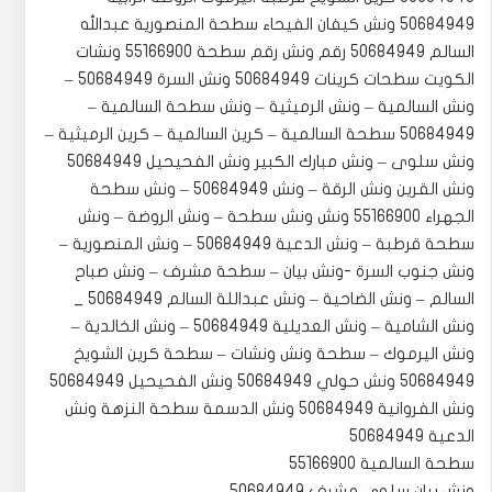
50684949 ‏‎ونش كيفان الفيحاء سطحة المنصورية عبدالله
السالم 50684949 رقم ونش رقم سطحة 55166900 ‏‎ونشات
الكويت سطحات كرينات 50684949 ‏‎ونش السرة 50684949 –
ونش السالمية – ونش الرميثية – ونش سطحة السالمية –
50684949 سطحة السالمية – كرين السالمية – كرين الرميثية –
ونش سلوى – ونش مبارك الكبير ونش الفحيحيل 50684949
ونش القرين ونش الرقة – ونش 50684949 – ونش سطحة
الجهراء 55166900 ونش ونش سطحة – ونش الروضة – ونش
سطحة قرطبة – ونش الدعية 50684949 – ونش المنصورية –
ونش جنوب السرة -ونش بيان – سطحة مشرف – ونش صباح
السالم – ونش الضاحية – ونش عبداللة السالم 50684949 _
ونش الشامية – ونش العديلية 50684949 – ونش الخالدية –
ونش اليرموك – سطحة ونش ونشات – سطحة كرين الشويخ
50684949 ونش حولي 50684949 ونش الفحيحيل 50684949
ونش الفروانية 50684949 ونش الدسمة سطحة النزهة ونش
الدعية 50684949
سطحة السالمية 55166900