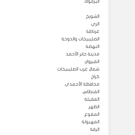
اليرموك
الشويخ
الري
غرناطة
الصليبيخات والدوحة
النهضة
مدينة جابر الأحمد
القيروان
شمال غرب الصليبيخات
كراج
محافظة الأحمدي
الفنطاس
العقيلة
الظهر
المقوع
المهبولة
الرقة