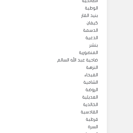
الصالحية
الوطية
بنيد القار
كيفان
الدسمة
الدعية
بنشر
المنصورية
ضاحية عبد الله السالم
النزهة
الفيحاء
الشامية
الروضة
العديلية
الخالدية
القادسية
قرطبة
السرة