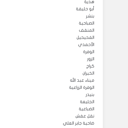
هدية
أبو حليفة
بنشر
الصباحية
المنقف
الفحيحيل
الأحمدي
الوفرة
الزور
كراج
الخيران
ميناء عبد الله
الوفرة الزراعية
بنيدر
الجليعة
الضباعية
نقل عفش
ضاحية جابر العلي