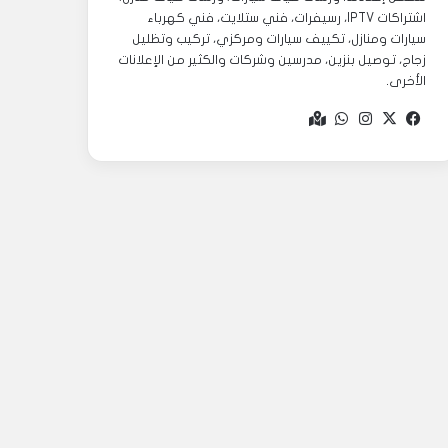
اشتراكات IPTV، رسيفرات، فني ستلايت، فني كهرباء
سيارات ومنازل، تكييف سيارات ومركزي، تركيب وتظليل
زجاج، توصيل بنزين، مدرسين وشركات والكثير من الإعلانات
الأخرى.
‫X
فيسبوك
انستقرام
واتساب
Google
maps