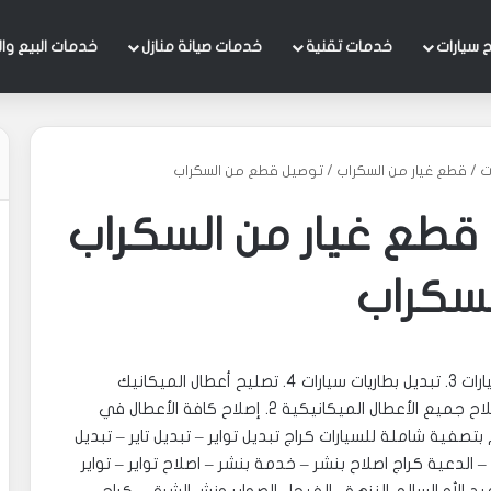
 سيارات
خدمات تقنية
خدمات صيانة منازل
خدمات البيع وال
ات / قطع غيار من السكراب / توصيل قطع من السكراب
 قطع غيار من السكراب
سكراب
97969681 – 1. سفايف سيارات 2. تبديل زيوت وفلاتر سيارات 3. تبديل بطاريات سيارات 4. تصليح أعطال الميكانيك
للسيارات ‎تصليح وصيانة كهرباء وميكانيك سيارات 1. إصلاح جميع الأعطال الميكانيكية 2. إصلاح كافة الأعطال في
كهربائ السيارات 3. تعبئة غاز تكييف سيارات 4. القيام بتصفية شاملة للسيارات ‎كراج تبديل تواير – تبديل تاير – تبديل
 الدعية كراج اصلاح بنشر – خدمة بنشر – اصلاح تواير – تواير