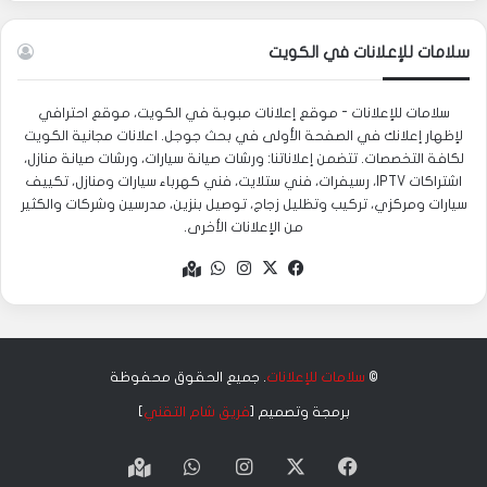
سلامات للإعلانات في الكويت
سلامات للإعلانات - موقع إعلانات مبوبة في الكويت، موقع احترافي
لإظهار إعلانك في الصفحة الأولى في بحث جوجل. اعلانات مجانية الكويت
لكافة التخصصات. تتضمن إعلاناتنا: ورشات صيانة سيارات، ورشات صيانة منازل،
اشتراكات IPTV، رسيفرات، فني ستلايت، فني كهرباء سيارات ومنازل، تكييف
سيارات ومركزي، تركيب وتظليل زجاج، توصيل بنزين، مدرسين وشركات والكثير
من الإعلانات الأخرى.
‫X
فيسبوك
انستقرام
واتساب
Google
maps
©
سلامات للإعلانات
. جميع الحقوق محفوظة
برمجة وتصميم [
فريق شام التقني
]
‫X
فيسبوك
انستقرام
واتساب
Google