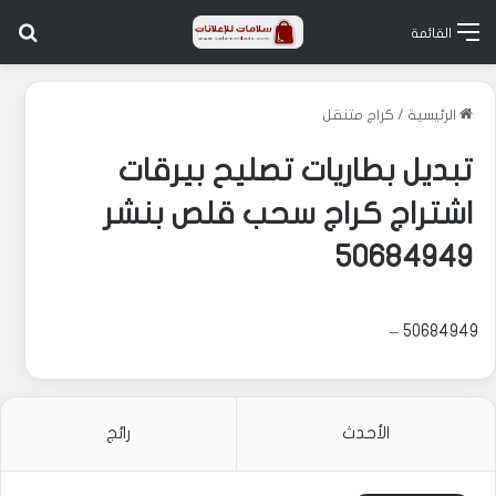
بح
القائمة
الرئيسية
/
كراج متنقل
تبديل بطاريات تصليح بيرقات
اشتراج كراج سحب قلص بنشر
50684949
50684949 –
الأحدث
رائج