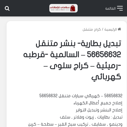
بح
القائمة
الرئيسية
/
كراج متنقل
تبديل بطارية- بنشر متنقل
56656632 – السالمية -قرطبه
-رميثية – كراج سلوى –
كهربائي
56656632 – كهربائي سيارات متنقل 56656632
إصلاح جميع أعطال الكهرباء
إصلاح البنشر وتبديل التواير
تبديل : بطاريات , زيوت وفلاتر , سلف
ودينمو , سفايف , تركيب سيخ القير – سطحة – كرين