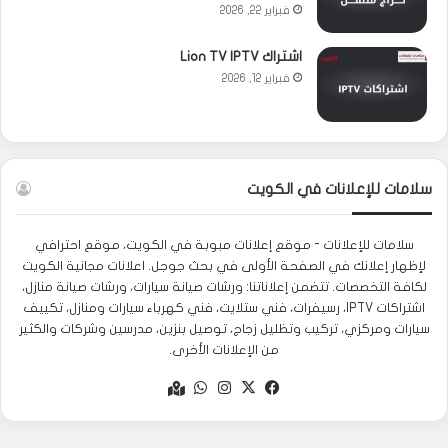
فبراير 22, 2026
اشتراك Lion TV IPTV
فبراير 12, 2026
سلامات للإعلانات في الكويت
سلامات للإعلانات - موقع إعلانات مبوبة في الكويت، موقع احترافي
لإظهار إعلانك في الصفحة الأولى في بحث جوجل. اعلانات مجانية الكويت
لكافة التخصصات. تتضمن إعلاناتنا: ورشات صيانة سيارات، ورشات صيانة منازل،
اشتراكات IPTV، رسيفرات، فني ستلايت، فني كهرباء سيارات ومنازل، تكييف
سيارات ومركزي، تركيب وتظليل زجاج، توصيل بنزين، مدرسين وشركات والكثير
من الإعلانات الأخرى.
‫X
فيسبوك
انستقرام
واتساب
Google
maps