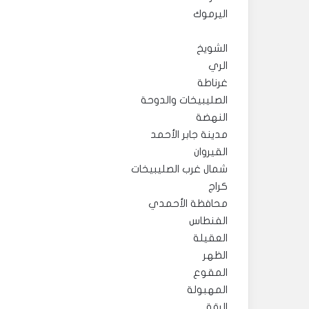
اليرموك
الشويخ
الري
غرناطة
الصليبيخات والدوحة
النهضة
مدينة جابر الأحمد
القيروان
شمال غرب الصليبيخات
كراج
محافظة الأحمدي
الفنطاس
العقيلة
الظهر
المقوع
المهبولة
الرقة