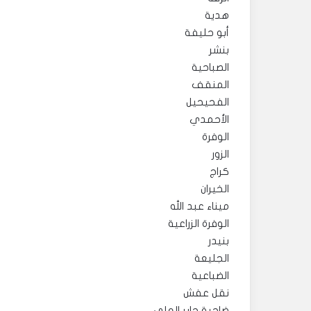
هدية
أبو حليفة
بنشر
الصباحية
المنقف
الفحيحيل
الأحمدي
الوفرة
الزور
كراج
الخيران
ميناء عبد الله
الوفرة الزراعية
بنيدر
الجليعة
الضباعية
نقل عفش
ضاحية جابر العلي