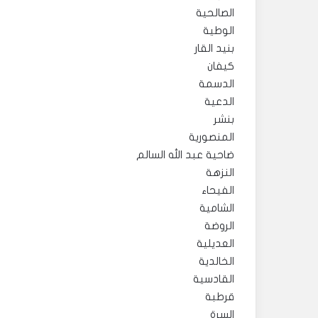
الصالحية
الوطية
بنيد القار
كيفان
الدسمة
الدعية
بنشر
المنصورية
ضاحية عبد الله السالم
النزهة
الفيحاء
الشامية
الروضة
العديلية
الخالدية
القادسية
قرطبة
السرة