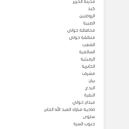
مدينة الحرير
كبد
الروضتين
الصبية
محافظة حولي
منطقة حولي
الشعب
السالمية
الرميثية
الجابرية
مشرف
بيان
البدع
النقرة
ميدان حولي
ضاحية مبارك العبد الله الجابر
سلوى
جنوب السرة