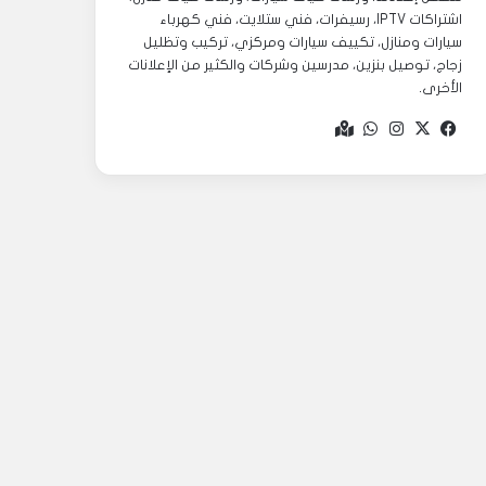
اشتراكات IPTV، رسيفرات، فني ستلايت، فني كهرباء
سيارات ومنازل، تكييف سيارات ومركزي، تركيب وتظليل
زجاج، توصيل بنزين، مدرسين وشركات والكثير من الإعلانات
الأخرى.
‫X
فيسبوك
انستقرام
واتساب
Google
maps