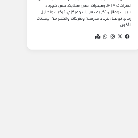
اشتراكات IPTV، رسيفرات، فني ستلايت، فني كهرباء
سيارات ومنازل، تكييف سيارات ومركزي، تركيب وتظليل
زجاج، توصيل بنزين، مدرسين وشركات والكثير من الإعلانات
الأخرى.
‫X
فيسبوك
انستقرام
واتساب
Google
maps