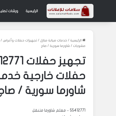
الرئيسية
ورشات تصليح
الرئيسية
/
خدمات صيانة منازل
/
تجهيزات حفلات وأعراس
/
مشويات / شاورما سورية / صاج
حفلات خارجية خدمة
شاورما سورية / صاج
55412771 – معلم شاورما متنقل