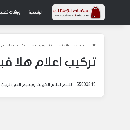
الرئيسية
ورشات تصليح
الرئيسية
/
خدمات تقنية
/
تسويق وإعلانات
/
تركيب اعلام هلا فب
تركيب اعلام هلا فبراير 3245
55633245 – لليبع اعلام الكويت وجميع الدول تزيين منازل للافراح