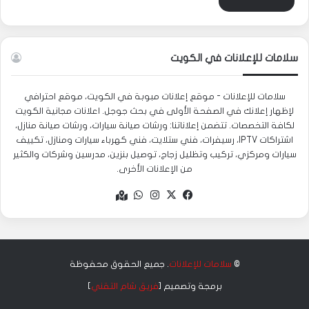
سلامات للإعلانات في الكويت
سلامات للإعلانات - موقع إعلانات مبوبة في الكويت، موقع احترافي
لإظهار إعلانك في الصفحة الأولى في بحث جوجل. اعلانات مجانية الكويت
لكافة التخصصات. تتضمن إعلاناتنا: ورشات صيانة سيارات، ورشات صيانة منازل،
اشتراكات IPTV، رسيفرات، فني ستلايت، فني كهرباء سيارات ومنازل، تكييف
سيارات ومركزي، تركيب وتظليل زجاج، توصيل بنزين، مدرسين وشركات والكثير
من الإعلانات الأخرى.
‫X
فيسبوك
انستقرام
واتساب
Google
maps
©
سلامات للإعلانات
. جميع الحقوق محفوظة
برمجة وتصميم [
فريق شام التقني
]