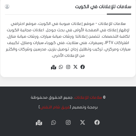
سلامات للإعلانات في الكويت
سلامات للإعلانات - موقع إعلانات مبوبة في الكويت، موقع احترافي
لإظهار إعلانك في الصفحة الأولى في بحث جوجل. اعلانات مجانية الكويت
لكافة التخصصات. تتضمن إعلاناتنا: ورشات صيانة سيارات، ورشات صيانة منازل،
اشتراكات IPTV، رسيفرات، فني ستلايت، فني كهرباء سيارات ومنازل، تكييف
سيارات ومركزي، تركيب وتظليل زجاج، توصيل بنزين، مدرسين وشركات والكثير
من الإعلانات الأخرى.
‫X
فيسبوك
انستقرام
واتساب
Google
maps
©
سلامات للإعلانات
. جميع الحقوق محفوظة
برمجة وتصميم [
فريق شام التقني
]
‫X
فيسبوك
انستقرام
واتساب
Google