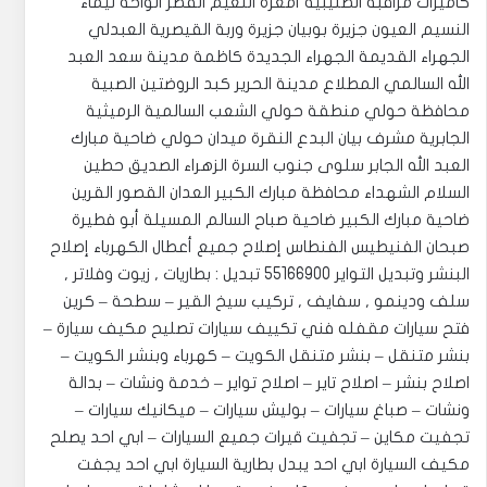
كاميرات مراقبة الصليبية أمغرة النعيم القصر الواحة تيماء
النسيم العيون جزيرة بوبيان جزيرة وربة القيصرية العبدلي
الجهراء القديمة الجهراء الجديدة كاظمة مدينة سعد العبد
الله السالمي المطلاع مدينة الحرير كبد الروضتين الصبية
محافظة حولي منطقة حولي الشعب السالمية الرميثية
الجابرية مشرف بيان البدع النقرة ميدان حولي ضاحية مبارك
العبد الله الجابر سلوى جنوب السرة الزهراء الصديق حطين
السلام الشهداء محافظة مبارك الكبير العدان القصور القرين
ضاحية مبارك الكبير ضاحية صباح السالم المسيلة أبو فطيرة
صبحان الفنيطيس الفنطاس إصلاح جميع أعطال الكهرباء إصلاح
البنشر وتبديل التواير 55166900 تبديل : بطاريات , زيوت وفلاتر ,
سلف ودينمو , سفايف , تركيب سيخ القير – سطحة – كرين
فتح سيارات مقفله فني تكييف سيارات تصليح مكيف سيارة –
بنشر متنقل – بنشر متنقل الكويت – كهرباء وبنشر الكويت –
اصلاح بنشر – اصلاح تاير – اصلاح تواير – خدمة ونشات – بدالة
ونشات – صباغ سيارات – بوليش سيارات – ميكانيك سيارات –
تجفيت مكاين – تجفيت قيرات جميع السيارات – ابي احد يصلح
مكيف السيارة ابي احد يبدل بطارية السيارة ابي احد يجفت