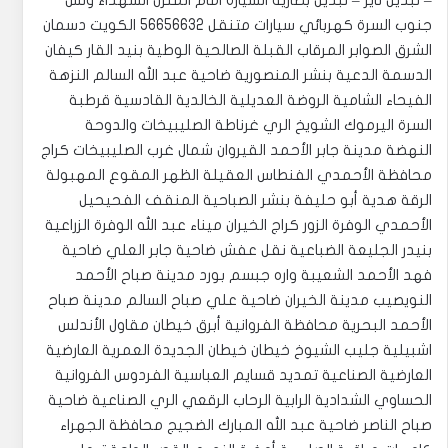
– تبديل تاير – تبديل بطارية السيارة امام المنزل الشهداء ونش
جنوب السرة كهربائي سيارات متنقل 56656632 الكويت دسمان
الشرق الصوابر المرقاب القبلة الصالحية الوطية بنيد القار كيفان
الدسمة الدعية بنشر المنصورية ضاحية عبد الله السالم النزهة
الفيحاء الشامية الروضة العديلية الخالدية القادسية قرطبة
السرة اليرموك الشويخ الري غرناطة الصليبيخات والدوحة
النهضة مدينة جابر الأحمد القيروان شمال غرب الصليبيخات كراج
محافظة الأحمدي الفنطاس العقيلة الظهر المقوع المهبولة
الرقة هدية أبو حليفة بنشر الصباحية المنقف الفحيحيل
الأحمدي الوفرة الزور كراج الخيران ميناء عبد الله الوفرة الزراعية
بنيدر الجليعة الضباعية نقل عفش ضاحية جابر العلي ضاحية
فهد الأحمد الشعيبة واره جبسم بورد مدينة صباح الأحمد
النويصيب مدينة الخيران ضاحية علي صباح السالم مدينة صباح
الأحمد البحرية محافظة الفروانية أبرق خيطان مقاول الأندلس
اشبيلية جليب الشيوخ خيطان خيطان الجديدة العمرية العارضية
العارضية الصناعية تمديد قسايم العباسية الفردوس الفروانية
الحساوي الشدادية الرابية الرحاب الرقعي الري الصناعية ضاحية
صباح الناصر ضاحية عبد الله المبارك الضجيج محافظة الجهراء