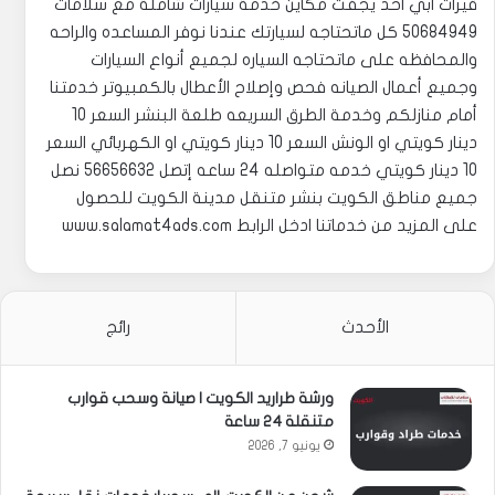
قيرات ابي احد يجفت مكاين خدمة سيارات شاملة مع سلامات
50684949 كل ماتحتاجه لسيارتك عندنا نوفر المساعده والراحه
والمحافظه على ماتحتاجه السياره لجميع أنواع السيارات
وجميع أعمال الصيانه فحص وإصلاح الأعطال بالكمبيوتر خدمتنا
أمام منازلكم وخدمة الطرق السريعه طلعة البنشر السعر 10
دينار كويتي او الونش السعر 10 دينار كويتي او الكهربائي السعر
10 دينار كويتي خدمه متواصله 24 ساعه إتصل 56656632 نصل
جميع مناطق الكويت بنشر متنقل مدينة الكويت للحصول
على المزيد من خدماتنا ادخل الرابط www.salamat4ads.com
الأحدث
رائج
ورشة طراريد الكويت | صيانة وسحب قوارب
متنقلة 24 ساعة
يونيو 7, 2026