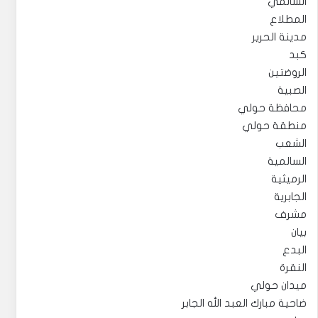
السالمي
المطلاع
مدينة الحرير
كبد
الروضتين
الصبية
محافظة حولي
منطقة حولي
الشعب
السالمية
الرميثية
الجابرية
مشرف
بيان
البدع
النقرة
ميدان حولي
ضاحية مبارك العبد الله الجابر