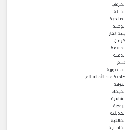
المرقاب
القبلة
الصالحية
الوطية
بنيد القار
كيفان
الدسمة
الدعية
صبغ
المنصورية
ضاحية عبد الله السالم
النزهة
الفيحاء
الشامية
الروضة
العديلية
الخالدية
القادسية