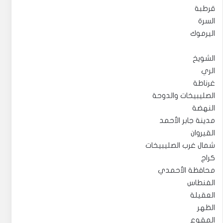
قرطبة
السرة
اليرموك
الشويخ
الري
غرناطة
الصليبيخات والدوحة
النهضة
مدينة جابر الأحمد
القيروان
شمال غرب الصليبيخات
كراج
محافظة الأحمدي
الفنطاس
العقيلة
الظهر
المقوع