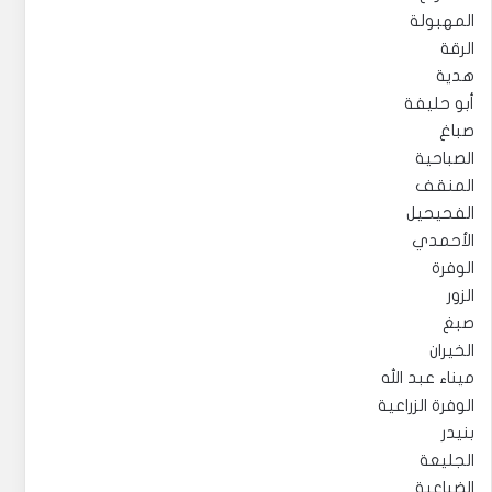
المهبولة
الرقة
هدية
أبو حليفة
صباغ
الصباحية
المنقف
الفحيحيل
الأحمدي
الوفرة
الزور
صبغ
الخيران
ميناء عبد الله
الوفرة الزراعية
بنيدر
الجليعة
الضباعية