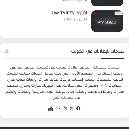
اشتراك Lion TV IPTV
فبراير 12, 2026
سلامات للإعلانات في الكويت
سلامات للإعلانات - موقع إعلانات مبوبة في الكويت، موقع احترافي
لإظهار إعلانك في الصفحة الأولى في بحث جوجل. اعلانات مجانية الكويت
لكافة التخصصات. تتضمن إعلاناتنا: ورشات صيانة سيارات، ورشات صيانة منازل،
اشتراكات IPTV، رسيفرات، فني ستلايت، فني كهرباء سيارات ومنازل، تكييف
سيارات ومركزي، تركيب وتظليل زجاج، توصيل بنزين، مدرسين وشركات والكثير
من الإعلانات الأخرى.
‫X
فيسبوك
انستقرام
واتساب
Google
maps