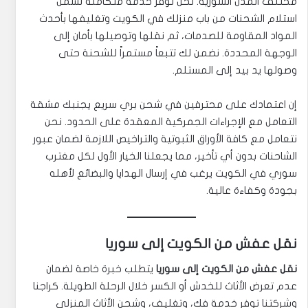
مختلف المدن السورية. نحن نوفر خدمة متكاملة تشمل
استلام الشحنات من باب منزلك في الكويت وتغليفها بأحدث
المواد المقاومة للصدمات، ثم نقلها وتوصيلها بأمان إلى
الوجهة المحددة. نضمن لك تتبعاً مستمراً للشحنة حتى
وصولها يد بيد إلى المستلم.
إن اعتمادك على محترفين في شحن بري سريع يجنبك مشقة
التعامل مع الإجراءات الجمركية المعقدة على الحدود. نحن
نتعامل مع كافة الأوراق الثبوتية والتراخيص اللازمة لضمان عبور
الشاحنات بدون أي تأخير، مما يجعلنا الخيار الأول لكل مغترب
سوري في الكويت يرغب في إرسال الهدايا والبضائع لأهله
بجودة وكفاءة عالية.
نقل عفش من الكويت إلى سوريا
نقل عفش من الكويت إلى سوريا
يتطلب خبرة خاصة لضمان
عدم تعرض الأثاث للخدش أو الكسر خلال الرحلة الطويلة. كراجنا
وشركتنا توفر خدمة فك، وتغليف، وشحن الأثاث المنزلي