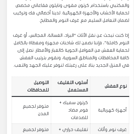
والمكتبي باستخدام كرتون مقوى ونايلون فقاعاتي مخصص
لحماية الأخشاب والأجهزة الكهربائية. لدينا أخصائي فك وتركيب
لضمان التعامل السليم مع غرف النوم والمطابخ.
إذا كنت تبحث عن نقل الأثاث “البراد، الغسالة، المجالس، أو غرف
النوم كاملة”، فإننا نضمن لك شاحنات مجهزة ومغطاة بالكامل
لحماية العفش من العوامل الجوية كالغبار والأمطار. نصل إلى
كافة المحافظات والمناطق السورية، ونقوم بترتيب العفش
في المنزل الجديد بناءً على رغبتك لنوفر عليك الجهد والتعب.
أسلوب التغليف
التوصيل
نوع العفش
المستعمل
للمحافظات
كرتون سميك +
متوفر لجميع
أجهزة كهربائية
فوم مضاد
المدن
للصدمات
غرف نوم وأثاث
تغليف حراري +
متوفر لجميع