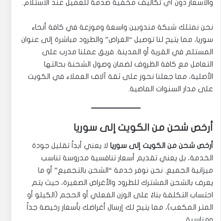
والأسعار دون أي تكاليف مخفية صدمة للعميل عند الاستلام.
نحن نمتلك شبكة مندوبين واسعة وموزعة في كافة أنحاء
سوريا، مما يتيح لنا توصيل “الغراض” والطرود مباشرة إلى عنوان
المستلم في القرية أو المدينة. فريق عملنا مدرب على
التعامل مع كافة الظروف لضمان وصول الشحنة بحالتها
الأصلية، مما جعلنا نحوز على ثقة آلاف العملاء في الكويت
على مدار السنوات الماضية.
أرخص شحن من الكويت إلى سوريا
أرخص شحن من الكويت إلى سوريا
لا يعني أبداً تقليل جودة
الخدمة، بل يعني تقديم أسعار تنافسية مدروسة تناسب
ميزانية الجميع. نحن نوفر خدمة “الشحن بالتجميع” أو ما
يعرف بالشحن المشترك للطرود والأغراض الصغيرة، حيث يتم
احتساب التكلفة بناءً على الوزن الفعلي أو الحجم (الكيلو أو
المتر المكعب)، مما يتيح لك إرسال أغراضك بأسعار رخيصة جداً
ومناسبة.