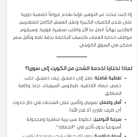
إذا كنت تبحث عن التوفير، فإننا نقدم عروضاً خصمية دورية
على شحن الكميات الكبيرة ونقل العفش الكامل للمغتربين
العائدين نهائياً. اتصل بنا الآن واطلب تسعيرة فورية، وسيقوم
موظف خدمة العملاء باحتساب التكلفة بدقة تامة وبأقل سعر
ممكن في السوق الكويتي.
لماذا تختارنا لخدمة الشحن من الكويت إلى سوريا؟
تغطية شاملة:
نصل إلى دمشق، ريف دمشق، حلب،
حمص، حماة، اللاذقية، طرطوس، السويداء، درعا، وكافة
المناطق.
أمان وضمان:
تعويض وتأمين على الشحنات في حال حدوث
أي ظرف طارئ (لا قدر الله).
سرعة التوصيل:
خطوط سير برية مباشرة ومجدولة
أسبوعياً بدون تأخير في “الجمارك”.
أسعار منافسة:
نوفر لك خيارات شحن متعددة تناسب