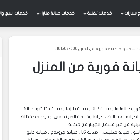
 سيارات
خدمات تقنية
خدمات صيانة منازل
خدمات البيع وال
 سامسونج صيانة فورية من المنزل 01015032000
ة فورية من المنزل
01015032000 – الوكالة الدولية للصيانة صيانة بروجيكتور ,صيانةlcd , صيانة DLP , صيانة بلازما , صيانة داتا شو صيانة
لصيانة الغسالات ، صيانة وخدمة الصيانة فى جميع محافظات
زلية من غير متنقل الجهاز من مكانه
, صيانة بينك , صيانة بناسونيك , صيانة ايسر , صيانة سانيو , صيانة فيليبس , صيانة LG , صيانة جروندج , صيانة دايو ,