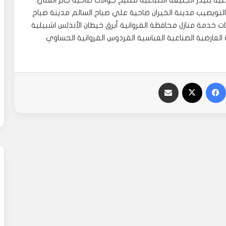
زراعية بنيدر الجليعة الضباعية تصليح جوالات ضاحية جابر العلي
النويصيب مدينة الخيران ضاحية علي صباح السالم مدينة صباح
ات خدمة منازل محافظة الفروانية أبرق خيطان الأندلس اشبيلية
العارضية الصناعية العباسية الفردوس الفروانية الحساوي
فيسبوك
‫X
مشاركة عبر البريد