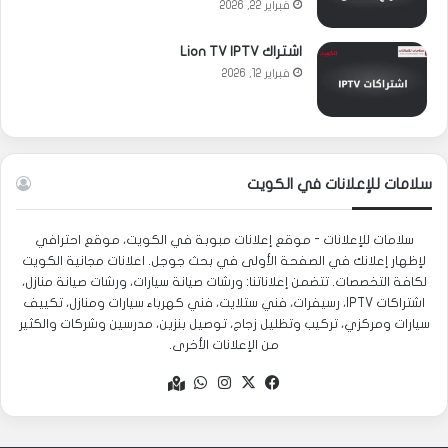
فبراير 22, 2026
اشتراك Lion TV IPTV
فبراير 12, 2026
سلامات للإعلانات في الكويت
سلامات للإعلانات - موقع إعلانات مبوبة في الكويت، موقع احترافي
لإظهار إعلانك في الصفحة الأولى في بحث جوجل. اعلانات مجانية الكويت
لكافة التخصصات. تتضمن إعلاناتنا: ورشات صيانة سيارات، ورشات صيانة منازل،
اشتراكات IPTV، رسيفرات، فني ستلايت، فني كهرباء سيارات ومنازل، تكييف
سيارات ومركزي، تركيب وتظليل زجاج، توصيل بنزين، مدرسين وشركات والكثير
من الإعلانات الأخرى.
‫X
فيسبوك
انستقرام
واتساب
Google
maps