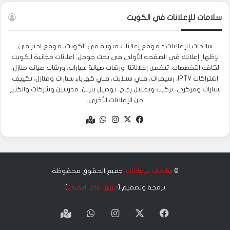
سلامات للإعلانات في الكويت
سلامات للإعلانات - موقع إعلانات مبوبة في الكويت، موقع احترافي
لإظهار إعلانك في الصفحة الأولى في بحث جوجل. اعلانات مجانية الكويت
لكافة التخصصات. تتضمن إعلاناتنا: ورشات صيانة سيارات، ورشات صيانة منازل،
اشتراكات IPTV، رسيفرات، فني ستلايت، فني كهرباء سيارات ومنازل، تكييف
سيارات ومركزي، تركيب وتظليل زجاج، توصيل بنزين، مدرسين وشركات والكثير
من الإعلانات الأخرى.
‫X
فيسبوك
انستقرام
واتساب
Google
maps
©
سلامات للإعلانات
. جميع الحقوق محفوظة
برمجة وتصميم [
فريق شام التقني
]
‫X
فيسبوك
انستقرام
واتساب
Google