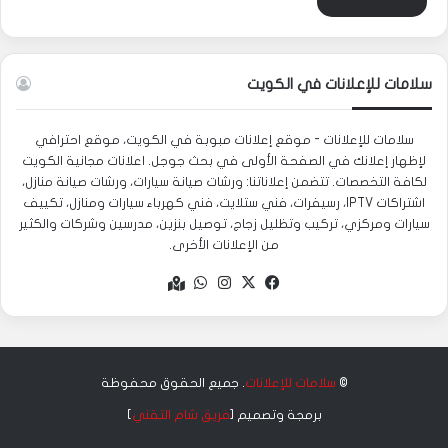
سلامات للإعلانات في الكويت
سلامات للإعلانات - موقع إعلانات مبوبة في الكويت، موقع احترافي
لإظهار إعلانك في الصفحة الأولى في بحث جوجل. اعلانات مجانية الكويت
لكافة التخصصات. تتضمن إعلاناتنا: ورشات صيانة سيارات، ورشات صيانة منازل،
اشتراكات IPTV، رسيفرات، فني ستلايت، فني كهرباء سيارات ومنازل، تكييف
سيارات ومركزي، تركيب وتظليل زجاج، توصيل بنزين، مدرسين وشركات والكثير
من الإعلانات الأخرى.
‫X
فيسبوك
انستقرام
واتساب
Google
maps
©
سلامات للإعلانات
. جميع الحقوق محفوظة
برمجة وتصميم [
فريق شام التقني
]