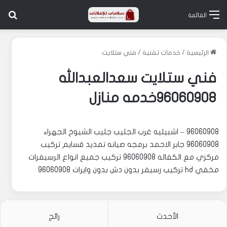
بح
القائمة
الرئيسية
/
خدمات تقنية
/
فني ستلايت
فني ستلايت سعدالعبدالله
96060908خدمه منازل
96060908 – اشبيليه غرب الجليب جليب الشيوخ الجهراء
96060908 جابر الاحمد برمجه صيانه تمديد قسايم تركيب
مركزي مع الكفاله 96060908 تركيب جميع انواع الرسيفرات
مخفي hd تركيب رسيفر بدون دش بدون وايرات 96060908
الأحدث
رائج