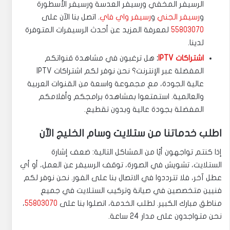
الرسيفر المخفي ورسيفر العدسة ورسيفر الأسطورة
و
رسيفر الجني
و
رسيفر واي فاي
. اتصل بنا الآن على
55803070
لمعرفة المزيد عن أحدث الرسيفرات المتوفرة
لدينا.
اشتراكات IPTV
:
هل ترغبون في مشاهدة قنواتكم
المفضلة عبر الإنترنت؟ نحن نوفر لكم اشتراكات IPTV
عالية الجودة، مع مجموعة واسعة من القنوات العربية
والعالمية. استمتعوا بمشاهدة برامجكم وأفلامكم
المفضلة بجودة عالية وبدون تقطيع.
اطلب خدماتنا من ستلايت وسام الخليج الآن
إذا كنتم تواجهون أيًا من المشاكل التالية: ضعف إشارة
الستلايت، تشويش في الصورة، توقف الرسيفر عن العمل، أو أي
عطل آخر، فلا تترددوا في الاتصال بنا على الفور. نحن نوفر لكم
فنيين متخصصين في صيانة وتركيب الستلايت في جميع
مناطق مبارك الكبير. لطلب الخدمة، اتصلوا بنا على
55803070
،
نحن متواجدون على مدار 24 ساعة.