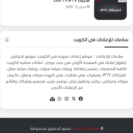
اشتراك Lion TV IPTV
فبراير 12, 2026
سلامات للإعلانات في الكويت
سلامات للإعلانات - موقع إعلانات مبوبة في الكويت، موقع احترافي
لإظهار إعلانك في الصفحة الأولى في بحث جوجل. اعلانات مجانية الكويت
لكافة التخصصات. تتضمن إعلاناتنا: ورشات صيانة سيارات، ورشات صيانة منازل،
اشتراكات IPTV، رسيفرات، فني ستلايت، فني كهرباء سيارات ومنازل، تكييف
سيارات ومركزي، تركيب وتظليل زجاج، توصيل بنزين، مدرسين وشركات والكثير
من الإعلانات الأخرى.
‫X
فيسبوك
انستقرام
واتساب
Google
maps
©
سلامات للإعلانات
. جميع الحقوق محفوظة