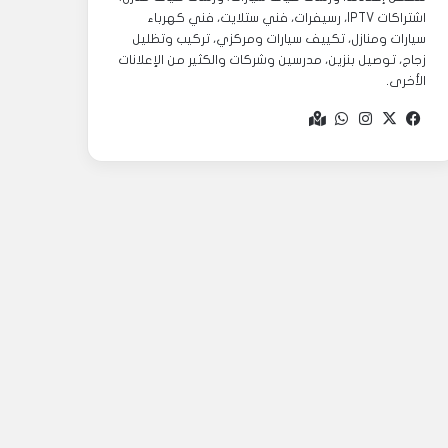
اشتراكات IPTV، رسيفرات، فني ستلايت، فني كهرباء
سيارات ومنازل، تكييف سيارات ومركزي، تركيب وتظليل
زجاج، توصيل بنزين، مدرسين وشركات والكثير من الإعلانات
الأخرى.
‫X
فيسبوك
انستقرام
واتساب
Google
maps