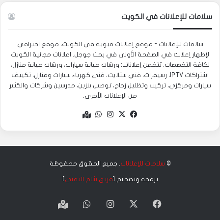
سلامات للإعلانات في الكويت
سلامات للإعلانات - موقع إعلانات مبوبة في الكويت، موقع احترافي
لإظهار إعلانك في الصفحة الأولى في بحث جوجل. اعلانات مجانية الكويت
لكافة التخصصات. تتضمن إعلاناتنا: ورشات صيانة سيارات، ورشات صيانة منازل،
اشتراكات IPTV، رسيفرات، فني ستلايت، فني كهرباء سيارات ومنازل، تكييف
سيارات ومركزي، تركيب وتظليل زجاج، توصيل بنزين، مدرسين وشركات والكثير
من الإعلانات الأخرى.
‫X
فيسبوك
انستقرام
واتساب
Google
maps
©
سلامات للإعلانات
. جميع الحقوق محفوظة
برمجة وتصميم [
فريق شام التقني
]
‫X
فيسبوك
انستقرام
واتساب
Google