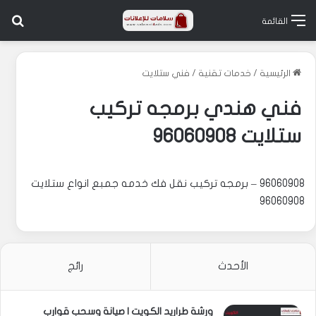
بح
القائمة
الرئيسية
/
خدمات تقنية
/
فني ستلايت
فني هندي برمجه تركيب
ستلايت 96060908
96060908 – برمجه تركيب نقل فك خدمه جمبع انواع ستلايت
96060908
الأحدث
رائج
ورشة طراريد الكويت | صيانة وسحب قوارب