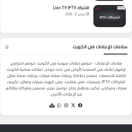
اشتراك Lion TV IPTV
فبراير 12, 2026
سلامات للإعلانات في الكويت
سلامات للإعلانات - موقع إعلانات مبوبة في الكويت، موقع احترافي
لإظهار إعلانك في الصفحة الأولى في بحث جوجل. اعلانات مجانية الكويت
لكافة التخصصات. تتضمن إعلاناتنا: ورشات صيانة سيارات، ورشات صيانة منازل،
اشتراكات IPTV، رسيفرات، فني ستلايت، فني كهرباء سيارات ومنازل، تكييف
سيارات ومركزي، تركيب وتظليل زجاج، توصيل بنزين، مدرسين وشركات والكثير
من الإعلانات الأخرى.
‫X
فيسبوك
انستقرام
واتساب
Google
maps