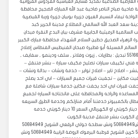
العارضية الصناعية تمديد قسايم العباسية الفردوس الفروانية
ية ضاحية صباح الناصر ضاحية عبد الله المبارك الضجيج محافظة
لواحة تيماء النسيم العيون جزيرة بوبيان جزيرة وربة القيصرية
نة سعد العبد الله السالمي المطلاع مدينة الحرير كبد
المية الرميثية الجابرية مشرف بيان البدع النقرة ميدان
ة الزهراء الصديق حطين السلام الشهداء محافظة مبارك الكبير
ح السالم المسيلة أبو فطيرة صبحان الفنيطيس الفنطاس إصلاح
جميع أعطال الكهرباء إصلاح البنشر وتبديل التواير 55166900 تبديل : بطاريات , زيوت وفلاتر , سلف ودينمو , سفايف ,
ه فني تكييف سيارات تصليح مكيف سيارة – بنشر متنقل –
شر – اصلاح تاير – اصلاح تواير – خدمة ونشات – بدالة ونشات –
فيت مكاين – تجفيت قيرات جميع السيارات – ابي احد يصلح
د يجفت قيرات ابي احد يجفت مكاين خدمة سيارات شاملة مع
عندنا نوفر المساعده والراحه والمحافظه على ماتحتاجه السياره لجميع
عطال بالكمبيوتر خدمتنا أمام منازلكم وخدمة الطرق السريعه
طلعة البنشر السعر 10 دينار كويتي او الونش السعر 10 دينار كويتي او الكهربائي السعر 10 دينار كويتي خدمه
ونش السالمية 55166900 ‏‎ونش بيان سلوى مشرف ونش50684949 ‏‎ونش سطحة حولي الرقعي الشويخ 50684949
‏‎سطحة ونش النزهة الفروانية الدعية الديرة 50684949 ‏‎كرين الشويخ قرطبة اليرموك الروضة الرابية 50684949 ‏‎ونش