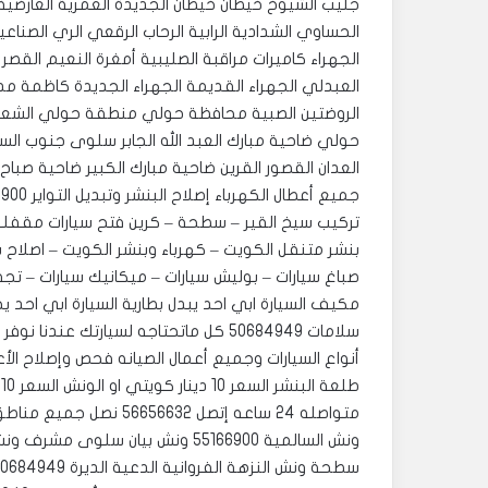
جليب الشيوخ خيطان خيطان الجديدة العمرية العارضية 
الحساوي الشدادية الرابية الرحاب الرقعي الري الصناع
الجهراء كاميرات مراقبة الصليبية أمغرة النعيم القصر ا
العبدلي الجهراء القديمة الجهراء الجديدة كاظمة مدي
الروضتين الصبية محافظة حولي منطقة حولي الشعب الس
حولي ضاحية مبارك العبد الله الجابر سلوى جنوب السر
العدان القصور القرين ضاحية مبارك الكبير ضاحية صبا
تركيب سيخ القير – سطحة – كرين فتح سيارات مقفل
بنشر متنقل الكويت – كهرباء وبنشر الكويت – اصلاح بن
صباغ سيارات – بوليش سيارات – ميكانيك سيارات – تج
مكيف السيارة ابي احد يبدل بطارية السيارة ابي اح
سلامات 50684949 كل ماتحتاجه لسيارتك 
أنواع السيارات وجميع أعمال الصيانه فحص وإصلاح الأ
متواصله 24 ساعه إتصل 56656632 نصل جميع مناطق الكويت بنشر متنقل مدينة الكويت