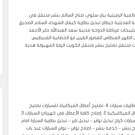
المية الرميثية بيان سلوى صباح السالم بنشر متنقل في
 العديلية خيطان تبديل بطارية كيفان الشهداء السلام الصديق
ليبخات غرناطة الدوحة مدينة سعد العبدالله جابر الأحمد
ن الظهر الفنطاس القصور القرين ابو الحصانية الفنيطيس
ت متنقل تصليح بنشر متنقل الكويت الرقة المهبولة هدية
سفايف سيارات 2. تبديل زيوت وفلاتر سيارات 3. تبديل بطاريات سيارات 4. تصليح أعطال الميكانيك للسيارات ‎تصليح
وصيانة كهرباء وميكانيك سيارات 1. إصلاح جميع الأعطال الميكانيكية 2. إصلاح كافة الأعطال في كهربائ السيارات 3.
تعبئة غاز تكييف سيارات 4. القيام بتصفية شاملة للسيارات ‎كراج تبديل تواير – تبديل تاير – تبديل بطارية السيارة امام
نشر – خدمة بنشر – اصلاح تواير – تواير السيارات عند باب