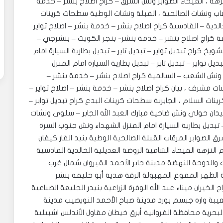
البيت المنصورية ، الدسمة ، ضاحية عبد الله السالم النزهة ، الفيحاء ‎الصوابر ونش الشرق – كراج اصلاح بنشر – خدمة
لمرقاب ونشات الصالحية ، القبلة ونشات الوطية سطحات كرينات
نش الخالدية – القادسية كراج اصلاح بنشر – خدمة بنشر – اصلاح تواير
روضة كراج اصلاح بنشر – خدمة بنشر- بنجر الكويت – بنشرجي –
شويخ كراج تبديل تواير – تبديل تاير – تبديل بطارية السيارة امام
ل تواير – تبديل تاير – تبديل بطارية السيارة امام المنزل
افظة حولي ونش الشعب – السالمية كراج اصلاح بنشر – خدمة بنشر –
ونشات مشرف ، بيان كراج اصلاح بنشر – خدمة بنشر – اصلاح تواير –
ات السلام ، الجابرية سطحات كرينات البدع كراج تبديل تواير –
 ، ميدان حولي ونش ضاحية مبارك العبد الله الجابر – سلوى ونشات
 – تبديل بطارية السيارة امام المنزل الشهداء ونش جنوب السرة
5665 الكويت دسمان الشرق الصوابر المرقاب القبلة الصالحية الوطية بنيد القار كيفان
النزهة الفيحاء الشامية الروضة العديلية الخالدية القادسية
 والدوحة النهضة مدينة جابر الأحمد القيروان شمال غرب
الظهر المقوع المهبولة الرقة هدية أبو حليفة بنشر
لخيران ميناء عبد الله الوفرة الزراعية بنيدر الجليعة الضباعية
بة واره جبسم بورد مدينة صباح الأحمد النويصيب مدينة
لبحرية محافظة الفروانية أبرق خيطان مقاول الأندلس اشبيلية