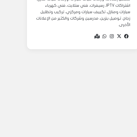
اشتراكات IPTV، رسيفرات، فني ستلايت، فني كهرباء
سيارات ومنازل، تكييف سيارات ومركزي، تركيب وتظليل
زجاج، توصيل بنزين، مدرسين وشركات والكثير من الإعلانات
الأخرى.
‫X
فيسبوك
انستقرام
واتساب
Google
maps