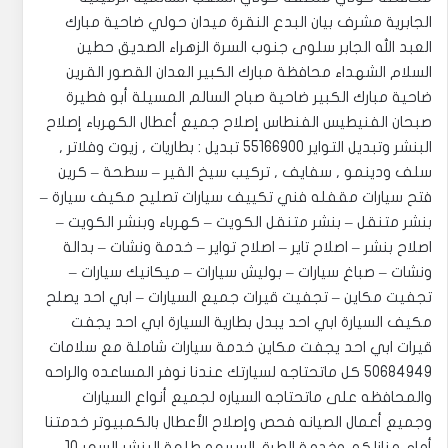
الجابرية مشرف بيان البدع النقرة ميدان حولي ضاحية مبارك
العبد الله الجابر سلوى جنوب السرة الزهراء الصديق حطين
السلام الشهداء محافظة مبارك الكبير العدان القصور القرين
ضاحية مبارك الكبير ضاحية صباح السالم المسيلة أبو فطيرة
صبحان الفنيطيس الفنطاس إصلاح جميع أعطال الكهرباء إصلاح
البنشر وتبديل التواير 55166900 تبديل : بطاريات , زيوت وفلاتر ,
سلف ودينمو , سفايف , تركيب سيخ القير – سطحة – كرين
فتح سيارات مقفله فني تكييف سيارات تصليح مكيف سيارة –
بنشر متنقل – بنشر متنقل الكويت – كهرباء وبنشر الكويت –
اصلاح بنشر – اصلاح تاير – اصلاح تواير – خدمة ونشات – بدالة
ونشات – صباغ سيارات – بوليش سيارات – ميكانيك سيارات –
تجفيت مكاين – تجفيت قيرات جميع السيارات – ابي احد يصلح
مكيف السيارة ابي احد يبدل بطارية السيارة ابي احد يجفت
قيرات ابي احد يجفت مكاين خدمة سيارات شاملة مع سلامات
50684949 كل ماتحتاجه لسيارتك عندنا نوفر المساعده والراحه
والمحافظه على ماتحتاجه السياره لجميع أنواع السيارات
وجميع أعمال الصيانه فحص وإصلاح الأعطال بالكمبيوتر خدمتنا
أمام منازلكم وخدمة الطرق السريعه طلعة البنشر السعر 10