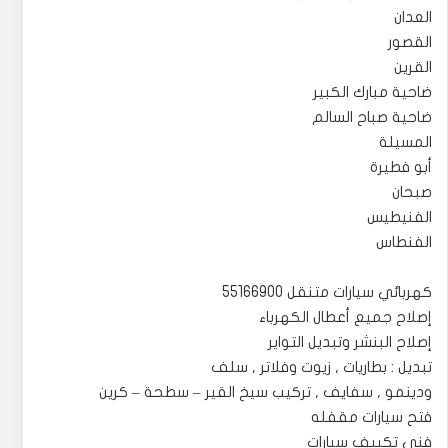
العدان
القصور
القرين
ضاحية مبارك الكبير
ضاحية صباح السالم
المسيلة
أبو فطيرة
صبحان
الفنيطيس
الفنطاس
كهربائي سيارات متنقل 55166900
إصلاح جميع أعطال الكهرباء
إصلاح البنشر وتبديل التواير
تبديل : بطاريات , زيوت وفلاتر , سلف
ودينمو , سفايف , تركيب سيخ القير – سطحة – كرين
فتح سيارات مقفله
فني تكييف سيارات