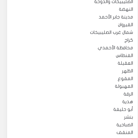
الصليبيخات والدوحة
النهضة
مدينة جابر الأحمد
القيروان
شمال غرب الصليبيخات
كراج
محافظة الأحمدي
الفنطاس
العقيلة
الظهر
المقوع
المهبولة
الرقة
هدية
أبو حليفة
بنشر
الصباحية
المنقف