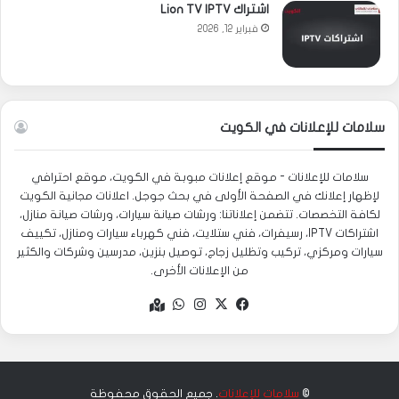
اشتراك Lion TV IPTV
فبراير 12, 2026
سلامات للإعلانات في الكويت
سلامات للإعلانات - موقع إعلانات مبوبة في الكويت، موقع احترافي
لإظهار إعلانك في الصفحة الأولى في بحث جوجل. اعلانات مجانية الكويت
لكافة التخصصات. تتضمن إعلاناتنا: ورشات صيانة سيارات، ورشات صيانة منازل،
اشتراكات IPTV، رسيفرات، فني ستلايت، فني كهرباء سيارات ومنازل، تكييف
سيارات ومركزي، تركيب وتظليل زجاج، توصيل بنزين، مدرسين وشركات والكثير
من الإعلانات الأخرى.
‫X
فيسبوك
انستقرام
واتساب
Google
maps
©
سلامات للإعلانات
. جميع الحقوق محفوظة