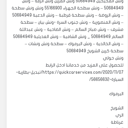
ونش الفحيحيل 50684949 ونش القرين ونش الرقة – ونش
50684949 – ونش سطحة الجهراء 55166900 ونش ونش سطحة
– ونش الروضة – ونش سطحة قرطبة – ونش الدعية 50684949
– ونش المنصورية – ونش جنوب السرة -ونش بيان – سطحة
مشرف – ونش صباح السالم – ونش الضاحية – ونش عبداللة
السالم 50684949 _ ونش الشامية – ونش العديلية 50684949
– ونش الخالدية – ونش اليرموك – سطحة ونش ونشات –
سطحة كرين الشويخ 50684949
ونش حولي
للحصول على المزيد من خدماتنا ادخل الرابط
https://quickcarservices.com/2020/11/07/تبديل-بطارية-
السيارة-56656632/
اليرموك
الشويخ
الري
غرناطة