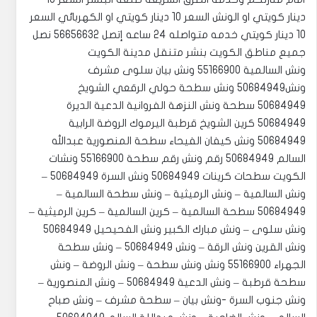
دينار كويتي او الونش السعر 10 دينار كويتي او الكهربائي السعر
10 دينار كويتي خدمه متواصله 24 ساعه إتصل 56656632 نصل
جميع مناطق الكويت بنشر متنقل مدينة الكويت
ونش السالمية 55166900 ‏‎ونش بيان سلوى مشرف
ونش50684949 ‏‎ونش سطحة حولي الرقعي الشويخ
50684949 ‏‎سطحة ونش النزهة الفروانية الدعية الديرة
50684949 ‏‎كرين الشويخ قرطبة اليرموك الروضة الرابية
50684949 ‏‎ونش كيفان الفيحاء سطحة المنصورية عبدالله
السالم 50684949 رقم ونش رقم سطحة 55166900 ‏‎ونشات
الكويت سطحات كرينات 50684949 ‏‎ونش السرة 50684949 –
ونش السالمية – ونش الرميثية – ونش سطحة السالمية –
50684949 سطحة السالمية – كرين السالمية – كرين الرميثية –
ونش سلوى – ونش مبارك الكبير ونش الفحيحيل 50684949
ونش القرين ونش الرقة – ونش 50684949 – ونش سطحة
الجهراء 55166900 ونش ونش سطحة – ونش الروضة – ونش
سطحة قرطبة – ونش الدعية 50684949 – ونش المنصورية –
ونش جنوب السرة -ونش بيان – سطحة مشرف – ونش صباح