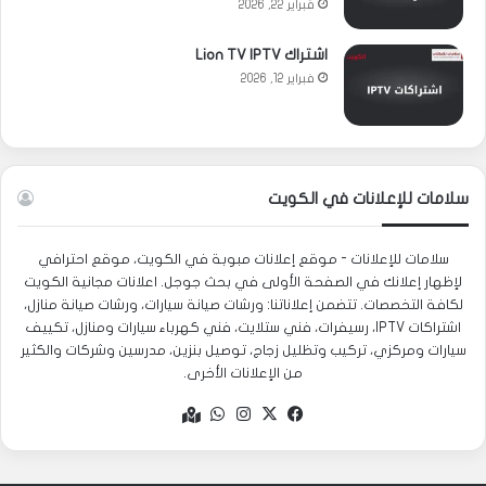
فبراير 22, 2026
اشتراك Lion TV IPTV
فبراير 12, 2026
سلامات للإعلانات في الكويت
سلامات للإعلانات - موقع إعلانات مبوبة في الكويت، موقع احترافي
لإظهار إعلانك في الصفحة الأولى في بحث جوجل. اعلانات مجانية الكويت
لكافة التخصصات. تتضمن إعلاناتنا: ورشات صيانة سيارات، ورشات صيانة منازل،
اشتراكات IPTV، رسيفرات، فني ستلايت، فني كهرباء سيارات ومنازل، تكييف
سيارات ومركزي، تركيب وتظليل زجاج، توصيل بنزين، مدرسين وشركات والكثير
من الإعلانات الأخرى.
‫X
فيسبوك
انستقرام
واتساب
Google
maps