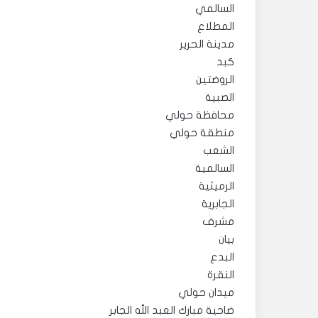
السالمي
المطلاع
مدينة الحرير
كبد
الروضتين
الصبية
محافظة حولي
منطقة حولي
الشعب
السالمية
الرميثية
الجابرية
مشرف
بيان
البدع
النقرة
ميدان حولي
ضاحية مبارك العبد الله الجابر