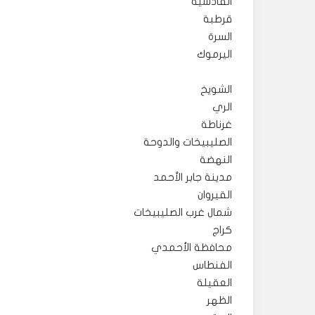
القادسية
قرطبة
السرة
اليرموك
الشويخ
الري
غرناطة
الصليبيخات والدوحة
النهضة
مدينة جابر الأحمد
القيروان
شمال غرب الصليبيخات
كراج
محافظة الأحمدي
الفنطاس
العقيلة
الظهر