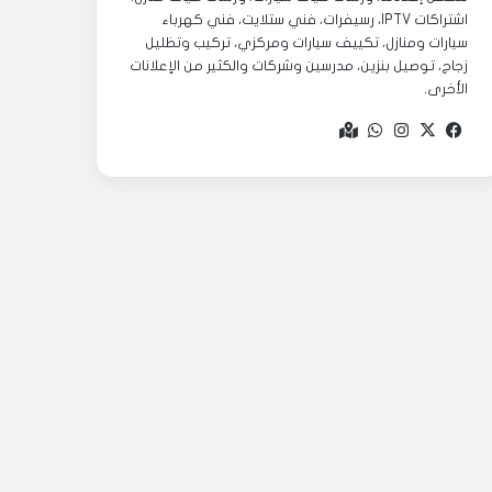
اشتراكات IPTV، رسيفرات، فني ستلايت، فني كهرباء
سيارات ومنازل، تكييف سيارات ومركزي، تركيب وتظليل
زجاج، توصيل بنزين، مدرسين وشركات والكثير من الإعلانات
الأخرى.
‫X
فيسبوك
انستقرام
واتساب
Google
maps