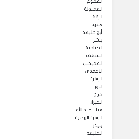
المقوع
المهبولة
الرقة
هدية
أبو حليفة
بنشر
الصباحية
المنقف
الفحيحيل
الأحمدي
الوفرة
الزور
كراج
الخيران
ميناء عبد الله
الوفرة الزراعية
بنيدر
الجليعة