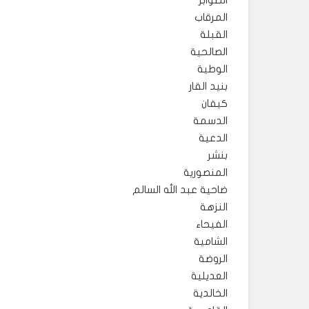
الصوابر
المرقاب
القبلة
الصالحية
الوطية
بنيد القار
كيفان
الدسمة
الدعية
بنشر
المنصورية
ضاحية عبد الله السالم
النزهة
الفيحاء
الشامية
الروضة
العديلية
الخالدية