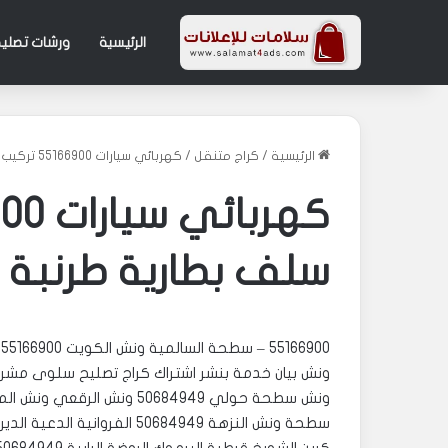
الرئيسية
ورشات تصليح
الرئيسية
/
كراج متنقل
/
كهربائي سيارات 55166900 تركيب دينمو سلف بطارية طرنبة بنزين
سلف بطارية طرنبة ب
55166900 – ‏‎سطحة السالمية ونش الكويت 55166900