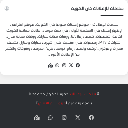
سلامات للإعلانات في الكويت
سلامات للإعلانات - موقع إعلانات مبوبة في الكويت، موقع احترافي
لإظهار إعلانك في الصفحة الأولى في بحث جوجل. اعلانات مجانية الكويت
لكافة التخصصات. تتضمن إعلاناتنا: ورشات صيانة سيارات، ورشات صيانة منازل،
اشتراكات IPTV، رسيفرات، فني ستلايت، فني كهرباء سيارات ومنازل، تكييف
سيارات ومركزي، تركيب وتظليل زجاج، توصيل بنزين، مدرسين وشركات والكثير
من الإعلانات الأخرى.
‫X
فيسبوك
انستقرام
واتساب
Google
maps
©
سلامات للإعلانات
. جميع الحقوق محفوظة
برمجة وتصميم [
فريق شام التقني
]
‫X
فيسبوك
انستقرام
واتساب
Google