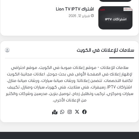
اشتراك Lion TV IPTV
فبراير 12, 2026
سلامات للإعلانات في الكويت
سلامات للإعلانات - موقع إعلانات مبوبة في الكويت، موقع احترافي
لإظهار إعلانك في الصفحة الأولى في بحث جوجل. اعلانات مجانية الكويت
لكافة التخصصات. تتضمن إعلاناتنا: ورشات صيانة سيارات، ورشات صيانة منازل،
اشتراكات IPTV، رسيفرات، فني ستلايت، فني كهرباء سيارات ومنازل، تكييف
سيارات ومركزي، تركيب وتظليل زجاج، توصيل بنزين، مدرسين وشركات والكثير
من الإعلانات الأخرى.
‫X
فيسبوك
انستقرام
واتساب
Google
maps