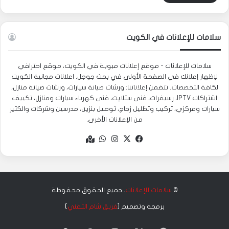
سلامات للإعلانات في الكويت
سلامات للإعلانات - موقع إعلانات مبوبة في الكويت، موقع احترافي
لإظهار إعلانك في الصفحة الأولى في بحث جوجل. اعلانات مجانية الكويت
لكافة التخصصات. تتضمن إعلاناتنا: ورشات صيانة سيارات، ورشات صيانة منازل،
اشتراكات IPTV، رسيفرات، فني ستلايت، فني كهرباء سيارات ومنازل، تكييف
سيارات ومركزي، تركيب وتظليل زجاج، توصيل بنزين، مدرسين وشركات والكثير
من الإعلانات الأخرى.
‫X
فيسبوك
انستقرام
واتساب
Google
maps
©
سلامات للإعلانات
. جميع الحقوق محفوظة
برمجة وتصميم [
فريق شام التقني
]