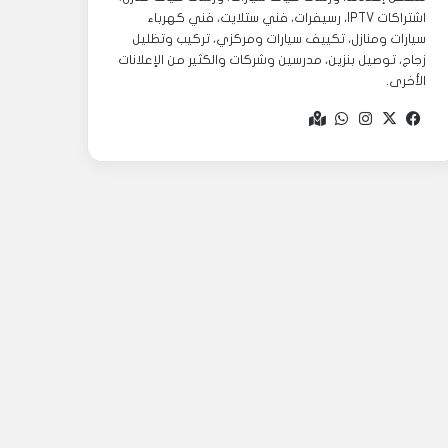
اشتراكات IPTV، رسيفرات، فني ستلايت، فني كهرباء
سيارات ومنازل، تكييف سيارات ومركزي، تركيب وتظليل
زجاج، توصيل بنزين، مدرسين وشركات والكثير من الإعلانات
الأخرى.
‫X
فيسبوك
انستقرام
واتساب
Google
maps