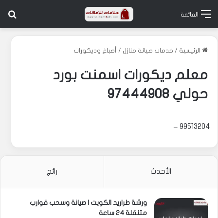
بح
القائمة
الرئيسية
/
خدمات صيانة منازل
/
أصباغ وديكورات
معلم ديكورات اسمنت بورد
حولي 97444908
99513204 –
الأحدث
رائج
ورشة طراريد الكويت | صيانة وسحب قوارب
متنقلة 24 ساعة