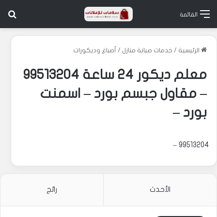
بح
القائمة
الرئيسية
/
خدمات صيانة منازل
/
أصباغ وديكورات
معلم ديكور 24 ساعة 99513204
– مقاول جبسم بورد – اسمنت
بورد –
99513204 –
الأحدث
رائج