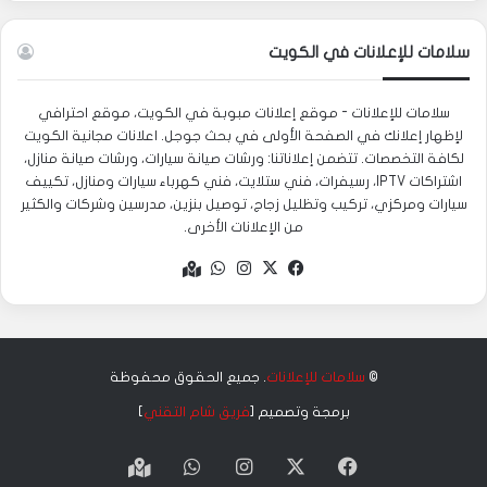
سلامات للإعلانات في الكويت
سلامات للإعلانات - موقع إعلانات مبوبة في الكويت، موقع احترافي
لإظهار إعلانك في الصفحة الأولى في بحث جوجل. اعلانات مجانية الكويت
لكافة التخصصات. تتضمن إعلاناتنا: ورشات صيانة سيارات، ورشات صيانة منازل،
اشتراكات IPTV، رسيفرات، فني ستلايت، فني كهرباء سيارات ومنازل، تكييف
سيارات ومركزي، تركيب وتظليل زجاج، توصيل بنزين، مدرسين وشركات والكثير
من الإعلانات الأخرى.
‫X
فيسبوك
انستقرام
واتساب
Google
maps
©
سلامات للإعلانات
. جميع الحقوق محفوظة
برمجة وتصميم [
فريق شام التقني
]
‫X
فيسبوك
انستقرام
واتساب
Google