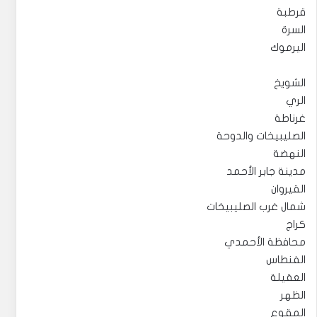
قرطبة
السرة
اليرموك
الشويخ
الري
غرناطة
الصليبيخات والدوحة
النهضة
مدينة جابر الأحمد
القيروان
شمال غرب الصليبيخات
كراج
محافظة الأحمدي
الفنطاس
العقيلة
الظهر
المقوع