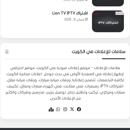
اشتراك Lion TV IPTV
فبراير 12, 2026
سلامات للإعلانات في الكويت
سلامات للإعلانات - موقع إعلانات مبوبة في الكويت، موقع احترافي
لإظهار إعلانك في الصفحة الأولى في بحث جوجل. اعلانات مجانية الكويت
لكافة التخصصات. تتضمن إعلاناتنا: ورشات صيانة سيارات، ورشات صيانة منازل،
اشتراكات IPTV، رسيفرات، فني ستلايت، فني كهرباء سيارات ومنازل، تكييف
سيارات ومركزي، تركيب وتظليل زجاج، توصيل بنزين، مدرسين وشركات والكثير
من الإعلانات الأخرى.
‫X
فيسبوك
انستقرام
واتساب
Google
maps