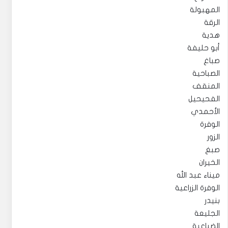
المهبولة
الرقة
هدية
أبو حليفة
صباغ
الصباحية
المنقف
الفحيحيل
الأحمدي
الوفرة
الزور
صبغ
الخيران
ميناء عبد الله
الوفرة الزراعية
بنيدر
الجليعة
الضباعية