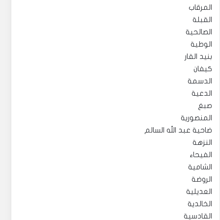
المرقاب
القبلة
الصالحية
الوطية
بنيد القار
كيفان
الدسمة
الدعية
صبغ
المنصورية
ضاحية عبد الله السالم
النزهة
الفيحاء
الشامية
الروضة
العديلية
الخالدية
القادسية