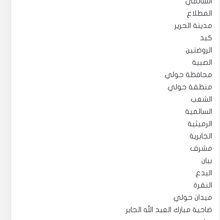
السالمي
المطلاع
مدينة الحرير
كبد
الروضتين
الصبية
محافظة حولي
منطقة حولي
الشعب
السالمية
الرميثية
الجابرية
مشرف
بيان
البدع
النقرة
ميدان حولي
ضاحية مبارك العبد الله الجابر