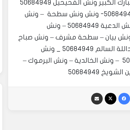
الرميثية – ونش سلوى – ونش مبارك الكبير ونش الفحيحيل 50684949
ونش القرين ونش الرقة – ونش 50684949- ونش ونش سطحة – ونش
الروضة – ونش سطحة قرطبة – ونش الدعية 50684949 – ونش
ونش بيان – سطحة مشرف – ونش صباح
السالم – ونش الضاحية – ونش عبداللة السالم 50684949 _ ونش
الشامية – ونش العديلية 50684949 – ونش الخالدية – ونش اليرموك –
خ 50684949
فيسبوك
‫X
مشاركة عبر البريد