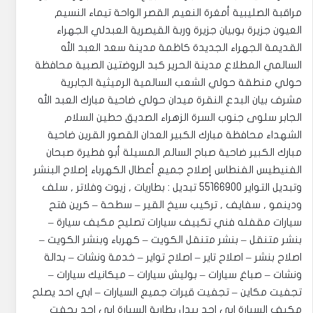
مراقبة الصليبية أمغرة النعيم القصر الواحة تيماء النسيم
العيون جزيرة بوبيان جزيرة وربة القيصرية العبدلي الجهراء
القديمة الجهراء الجديدة كاظمة مدينة سعد العبد الله
السالمي المطلاع مدينة الحرير كبد الروضتين الصبية محافظة
حولي منطقة حولي الشعب السالمية الرميثية الجابرية
مشرف بيان البدع النقرة ميدان حولي ضاحية مبارك العبد الله
الجابر سلوى جنوب السرة الزهراء الصديق حطين السلام
الشهداء محافظة مبارك الكبير العدان القصور القرين ضاحية
مبارك الكبير ضاحية صباح السالم المسيلة أبو فطيرة صبحان
الفنيطيس الفنطاس إصلاح جميع أعطال الكهرباء إصلاح البنشر
وتبديل التواير 55166900 تبديل : بطاريات , زيوت وفلاتر , سلف
ودينمو , سفايف , تركيب سيخ القير – سطحة – كرين فتح
سيارات مقفله فني تكييف سيارات تصليح مكيف سيارة –
بنشر متنقل – بنشر متنقل الكويت – كهرباء وبنشر الكويت –
اصلاح بنشر – اصلاح تاير – اصلاح تواير – خدمة ونشات – بدالة
ونشات – صباغ سيارات – بوليش سيارات – ميكانيك سيارات –
تجفيت مكاين – تجفيت قيرات جميع السيارات – ابي احد يصلح
مكيف السيارة ابي احد يبدل بطارية السيارة ابي احد يجفت