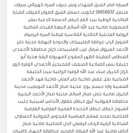
السيارة امام المنزل الشهداء ونش جنوب السرة كهربائي سيارات
متنقل 56656632 الكويت دسمان الشرق الصوابر المرقاب القبلة
الصالحية الوطية بنيد القار كيفان الدسمة الدعية بنشر
المنصورية ضاحية عبد الله السالم النزهة الفيحاء الشامية
الروضة العديلية الخالدية القادسية قرطبة السرة اليرموك
الشويخ الري غرناطة الصليبيخات والدوحة النهضة مدينة جابر
الأحمد القيروان شمال غرب الصليبيخات كراج محافظة الأحمدي
الفنطاس العقيلة الظهر المقوع المهبولة الرقة هدية أبو
حليفة بنشر الصباحية المنقف الفحيحيل الأحمدي الوفرة الزور
كراج الخيران ميناء عبد الله الوفرة الزراعية بنيدر الجليعة
الضباعية نقل عفش ضاحية جابر العلي ضاحية فهد الأحمد
الشعيبة واره جبسم بورد مدينة صباح الأحمد النويصيب مدينة
الخيران ضاحية علي صباح السالم مدينة صباح الأحمد البحرية
محافظة الفروانية أبرق خيطان مقاول الأندلس اشبيلية جليب
الشيوخ خيطان خيطان الجديدة العمرية العارضية العارضية
الصناعية تمديد قسايم العباسية الفردوس الفروانية الحساوي
الشدادية الرابية الرحاب الرقعي الري الصناعية ضاحية صباح
الناصر ضاحية عبد الله المبارك الضجيج محافظة الجهراء كاميرات