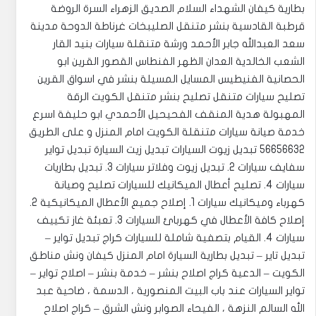
بطارية كيفان الشهداء السلام الصديق الزهراء السرة الروضة
قرطبة القادسية بنشر متنقل الصليبخات غرناطة الدوحة مدينة
سعد العبدالله جابر الأحمد ورشة متنقلة سيارات بنيد القار
الشعب الخالدية العدان الظهر الفنطاس القصور القرين ابو
الحصانية الفنيطيس المسايل المسيلة بنشر في اسواق القرين
تصليح سيارات متنقل تصليح بنشر متنقل الكويت الرقة
المهبولة هدية المنقف الفحيحيل الأحمدي ابو حليفة اسرع
خدمة صيانة سيارات متنقلة الكويت امام المنزل و على الطريق
56656632 تبديل زيوت السيارات تبديل زيت السيارة تبديل تواير
سفايف سيارات 2. تبديل زيوت وفلاتر سيارات 3. تبديل بطاريات
سيارات 4. تصليح أعطال الميكانيك للسيارات ‎تصليح وصيانة
كهرباء وميكانيك سيارات 1. إصلاح جميع الأعطال الميكانيكية 2.
إصلاح كافة الأعطال في كهربائ السيارات 3. تعبئة غاز تكييف
سيارات 4. القيام بتصفية شاملة للسيارات ‎كراج تبديل تواير –
تبديل تاير – تبديل بطارية السيارة امام المنزل كيفان ونش مناطق
الكويت – الدعية كراج اصلاح بنشر – خدمة بنشر – اصلاح تواير –
تواير السيارات عند باب البيت المنصورية ، الدسمة ، ضاحية عبد
الله السالم النزهة ، الفيحاء ‎الصوابر ونش الشرق – كراج اصلاح