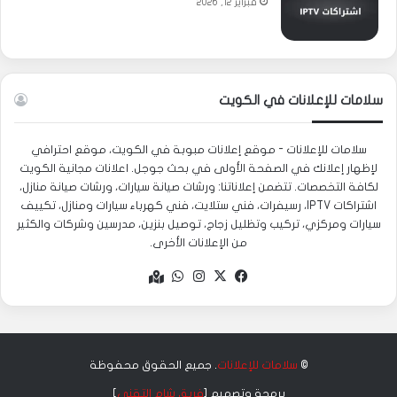
فبراير 12, 2026
سلامات للإعلانات في الكويت
سلامات للإعلانات - موقع إعلانات مبوبة في الكويت، موقع احترافي
لإظهار إعلانك في الصفحة الأولى في بحث جوجل. اعلانات مجانية الكويت
لكافة التخصصات. تتضمن إعلاناتنا: ورشات صيانة سيارات، ورشات صيانة منازل،
اشتراكات IPTV، رسيفرات، فني ستلايت، فني كهرباء سيارات ومنازل، تكييف
سيارات ومركزي، تركيب وتظليل زجاج، توصيل بنزين، مدرسين وشركات والكثير
من الإعلانات الأخرى.
‫X
فيسبوك
انستقرام
واتساب
Google
maps
©
سلامات للإعلانات
. جميع الحقوق محفوظة
برمجة وتصميم [
فريق شام التقني
]