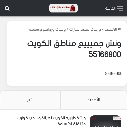
بح
القائمة
الرئيسية
/
ورشات تصليح سيارات
/
ونشات وروافع وسطحة
ونش جميييع مناطق الكويت
55166900
55166900 –
الأحدث
رائج
ورشة طراريد الكويت | صيانة وسحب قوارب
متنقلة 24 ساعة