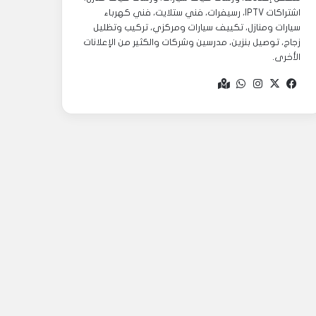
اشتراكات IPTV، رسيفرات، فني ستلايت، فني كهرباء
سيارات ومنازل، تكييف سيارات ومركزي، تركيب وتظليل
زجاج، توصيل بنزين، مدرسين وشركات والكثير من الإعلانات
الأخرى.
‫X
فيسبوك
انستقرام
واتساب
Google
maps