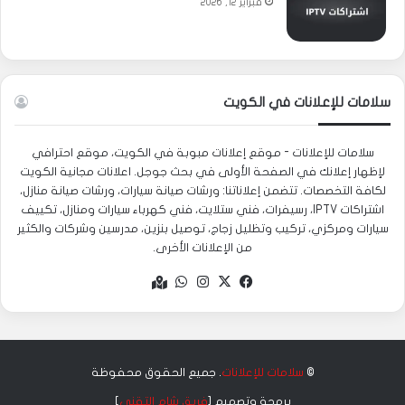
فبراير 12, 2026
سلامات للإعلانات في الكويت
سلامات للإعلانات - موقع إعلانات مبوبة في الكويت، موقع احترافي
لإظهار إعلانك في الصفحة الأولى في بحث جوجل. اعلانات مجانية الكويت
لكافة التخصصات. تتضمن إعلاناتنا: ورشات صيانة سيارات، ورشات صيانة منازل،
اشتراكات IPTV، رسيفرات، فني ستلايت، فني كهرباء سيارات ومنازل، تكييف
سيارات ومركزي، تركيب وتظليل زجاج، توصيل بنزين، مدرسين وشركات والكثير
من الإعلانات الأخرى.
‫X
فيسبوك
انستقرام
واتساب
Google
maps
©
سلامات للإعلانات
. جميع الحقوق محفوظة
برمجة وتصميم [
فريق شام التقني
]