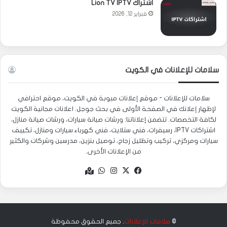
اشتراك Lion TV IPTV
فبراير 12, 2026
سلامات للإعلانات في الكويت
سلامات للإعلانات - موقع إعلانات مبوبة في الكويت، موقع احترافي
لإظهار إعلانك في الصفحة الأولى في بحث جوجل. اعلانات مجانية الكويت
لكافة التخصصات. تتضمن إعلاناتنا: ورشات صيانة سيارات، ورشات صيانة منازل،
اشتراكات IPTV، رسيفرات، فني ستلايت، فني كهرباء سيارات ومنازل، تكييف
سيارات ومركزي، تركيب وتظليل زجاج، توصيل بنزين، مدرسين وشركات والكثير
من الإعلانات الأخرى.
‫X
فيسبوك
انستقرام
واتساب
Google
maps
©
سلامات للإعلانات
. جميع الحقوق محفوظة