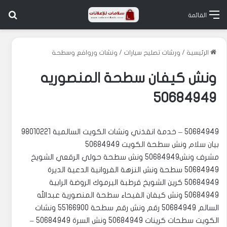
بح
القائمة
الرئيسية
/
ورشات تصليح سيارات
/
ونشات وروافع وسطحة
ونش كيفان سطحة المنصوريه
50684949
50684949 – خدمة انقذني ونشات الكويت السالمية 98010221
بيان سلام ونش سطحة الكويت 50684949
مشرف ونش50684949 ‏‎ونش سطحة حولي الرقعي الشويخ
50684949 ‏‎سطحة ونش النزهة الفروانية الدعية الديرة
50684949 ‏‎كرين الشويخ قرطبة اليرموك الروضة الرابية
50684949 ‏‎ونش كيفان الفيحاء سطحة المنصورية عبدالله
السالم 50684949 رقم ونش رقم سطحة 55166900 ‏‎ونشات
الكويت سطحات كرينات 50684949 ‏‎ونش السرة 50684949 –