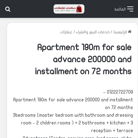
بح
القائمة
الرئيسية
/
خدمات البيع والشراء
/
عقارات
Apartment 190m for sale
advance 200000 and
installment on 72 months
01222722709 –
Apartment 190m for sale advance 200000 and installment
on 72 months
3bedrooms (master bedroom with bathroom and dressing
room – 2 children rooms ) + 2 bathrooms + kitchen + 3
reception + terrace