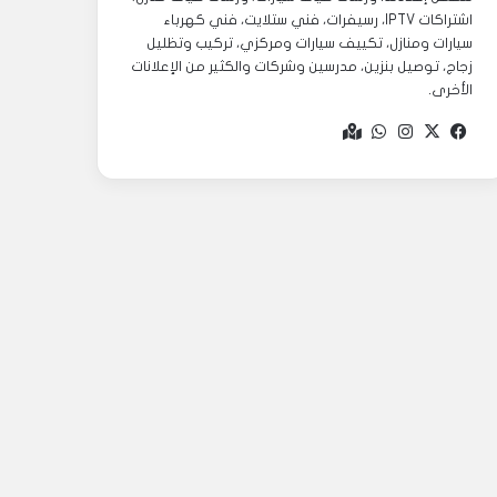
اشتراكات IPTV، رسيفرات، فني ستلايت، فني كهرباء
سيارات ومنازل، تكييف سيارات ومركزي، تركيب وتظليل
زجاج، توصيل بنزين، مدرسين وشركات والكثير من الإعلانات
الأخرى.
‫X
فيسبوك
انستقرام
واتساب
Google
maps